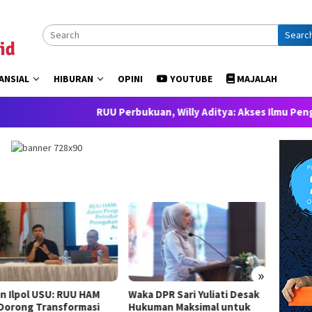
Searc
ANSIAL
HIBURAN
OPINI
YOUTUBE
MAJALAH
RUU Perbukuan, Willy Aditya: Akses Ilmu Pengetahuan ada
»
n Ilpol USU: RUU HAM
Waka DPR Sari Yuliati Desak
Gerind
 Dorong Transformasi
Hukuman Maksimal untuk
Presid