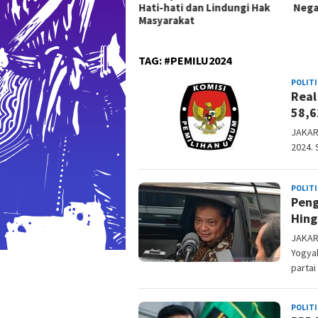
Hati-hati dan Lindungi Hak
Nega
lah Hak Dasar Warga
Masyarakat
gara
TAG:
#PEMILU2024
POLITI
Real
58,6
JAKART
2024. 
POLITI
Peng
Hing
JAKART
Yogyak
partai
POLITI