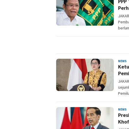
PPP 
Perh
JAKART
Pemba
berla
M
NEWS
Ketu
Pemi
JAKAR
sejum
Pemil
M
NEWS
Pres
Khof