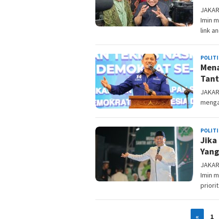
JAKAR
Imin 
link a
POLITI
Mena
Tant
JAKAR
menga
POLITI
Jika
Yang
JAKAR
Imin 
priori
«
1