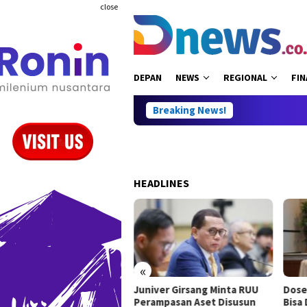
Skip
close
to
content
DEPAN
NEWS
REGIONAL
FIN
Breaking News!
HEADLINES
«
Juniver Girsang Minta RUU
Dose
 Perbukuan, Willy Aditya:
Perampasan Aset Disusun
Bisa
es Ilmu Pengetahuan