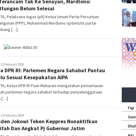
Terancam Tak Ke Senayan, Mardiono:
itungan Belum Selesai
A, Pelaksana tugas (plt) Ketua Umum Partai Persatuan
ngunan (PPP), Muhammad Mardiono optimistis partai
mbang […]
arhon
13 February 2024
a DPR RI: Parlemen Negara Sahabat Pantau
lu Sesuai Kesepakatan AIPA
TA, Ketua DPR RI Puan Maharani mengatakan pemantauan
lah parlemen negara sahabat terhadap penyelenggaraan
u […]
arhon
13 February 2024
iden Jokowi Teken Keppres Nonaktifkan
ifah Dan Angkat Pj Gubernur Jatim