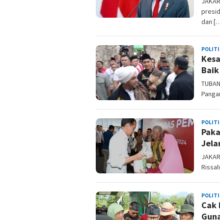
JAKAR
presi
dan [
POLITI
Kesa
Baik
TUBAN,
Pangar
POLITI
Paka
Jela
JAKART
Rissa
POLITI
Cak 
Guna