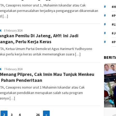
TA, Cawapres nomor urut 1, Muhaimin Iskandar atau Cak
#H
mengatakan permasalahan terjadinya pengangguran dikarenakan
#P
nd […]
#L
Marhon
K
8 February 2024
#J
ngkan Pemilu Di Jateng, AHY: Ini Jadi
angan, Perlu Kerja Keras
#P
TA, Ketua Umum Partai Demokrat Agus Harimurti Yudhoyono
kui perlu kerja keras untuk memenangkan suara […]
BERIT
Marhon
K
7 February 2024
 Menang Pilpres, Cak Imin Mau Tunjuk Menkeu
 Paham Penderitaan
TA, Cawapres nomor urut 1 Muhaimin Iskandar atau Cak
mengatakan pendidikan merupakan salah satu program
tasnya […]
2
3
4
…
26
»