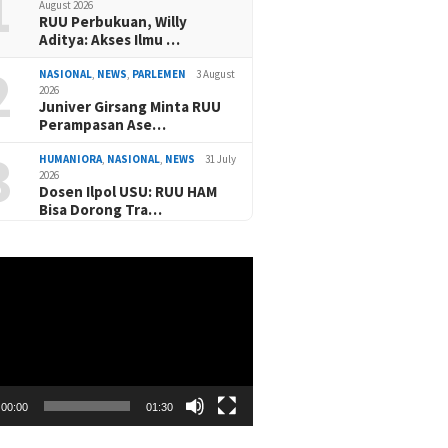
1
August 2026
RUU Perbukuan, Willy
Aditya: Akses Ilmu …
2
NASIONAL
,
NEWS
,
PARLEMEN
3 August
2026
Juniver Girsang Minta RUU
Perampasan Ase…
3
HUMANIORA
,
NASIONAL
,
NEWS
31 July
2026
Dosen Ilpol USU: RUU HAM
Bisa Dorong Tra…
00:00
01:30