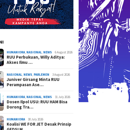
vensi Hukum
Hati-ha
adalah Hak Dasar Warga
Masyara
Negara
NI
HUMANIORA
,
NASIONAL
,
NEWS
6 August 2026
RUU Perbukuan, Willy Aditya:
Akses Ilmu …
NASIONAL
,
NEWS
,
PARLEMEN
3 August 2026
Juniver Girsang Minta RUU
Perampasan Ase…
HUMANIORA
,
NASIONAL
,
NEWS
31 July 2026
Dosen Ilpol USU: RUU HAM Bisa
Dorong Tra…
HUMANIORA
30 July 2026
Koalisi WE FOR JET Desak Prinsip
GEDSI M…