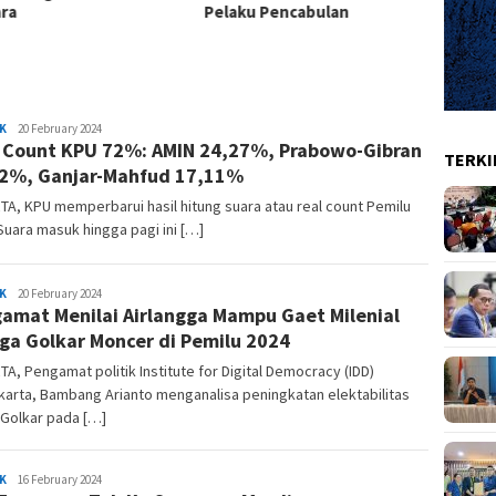
ra
Pelaku Pencabulan
Inter
Marhon
K
20 February 2024
 Count KPU 72%: AMIN 24,27%, Prabowo-Gibran
TERKI
2%, Ganjar-Mahfud 17,11%
A, KPU memperbarui hasil hitung suara atau real count Pemilu
Suara masuk hingga pagi ini […]
Marhon
K
20 February 2024
amat Menilai Airlangga Mampu Gaet Milenial
ga Golkar Moncer di Pemilu 2024
A, Pengamat politik Institute for Digital Democracy (IDD)
arta, Bambang Arianto menganalisa peningkatan elektabilitas
 Golkar pada […]
Marhon
K
16 February 2024