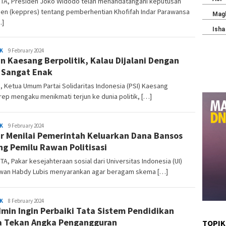
TA, Presiden Joko Widodo telah menandatangani keputusan
den (keppres) tentang pemberhentian Khofifah Indar Parawansa
…]
Marhon
K
9 February 2024
n Kaesang Berpolitik, Kalau Dijalani Dengan
 Sangat Enak
 Ketua Umum Partai Solidaritas Indonesia (PSI) Kaesang
ep mengaku menikmati terjun ke dunia politik, […]
Marhon
K
9 February 2024
r Menilai Pemerintah Keluarkan Dana Bansos
ng Pemilu Rawan Politisasi
A, Pakar kesejahteraan sosial dari Universitas Indonesia (UI)
lwan Habdy Lubis menyarankan agar beragam skema […]
Marhon
K
8 February 2024
Imin Ingin Perbaiki Tata Sistem Pendidikan
 Tekan Angka Pengangguran
TOPIK