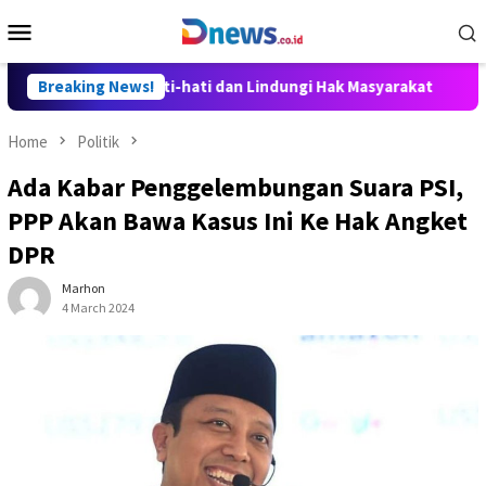
Skip
Mobile
to
Menu
content
t Disusun Hati-hati dan Lindungi Hak Masyarakat
Breaking News!
Dosen I
Home
Politik
Ada Kabar Penggelembungan Suara PSI,
PPP Akan Bawa Kasus Ini Ke Hak Angket
DPR
Marhon
4 March 2024