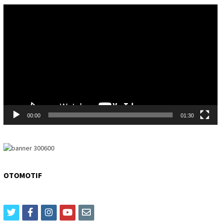
Video
Player
00:00
01:30
OTOMOTIF
twitter
facebook
instagram
youtube
email