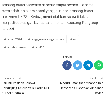
ambang batas parlemen sebesar empat persen. Pertama,
memindahkan suara partai yang jauh dari ambang batas
parlemen ke PSI. Kedua, memindahkan suara tidak sah
menjadi coblos gambar partai pimpinan Kaesang Pangarep
itu.(
rep
)
#pemilu2024
#penggelembungansuara
#psi
#romahurmuziy
#romiPPP
SHARE
Post
Previous post
Next post
Hari Ini Presiden Jokowi
Madrid Datangkan Mbappe Dan
navigation
Berkunjung Ke Australia Hadiri KTT
Berpotensi Dapatkan Alphonso
ASEAN-Australia
Davies