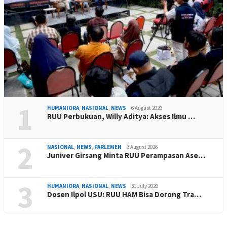
1
HUMANIORA
,
NASIONAL
,
NEWS
6 August 2026
RUU Perbukuan, Willy Aditya: Akses Ilmu …
2
NASIONAL
,
NEWS
,
PARLEMEN
3 August 2026
Juniver Girsang Minta RUU Perampasan Ase…
3
HUMANIORA
,
NASIONAL
,
NEWS
31 July 2026
Dosen Ilpol USU: RUU HAM Bisa Dorong Tra…