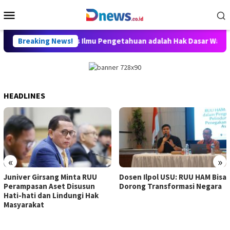
Skip
Mobile
to
Menu
content
lly Aditya: Akses Ilmu Pengetahuan adalah Hak Dasar Warga Nega
Breaking News!
HEADLINES
«
»
Juniver Girsang Minta RUU
Dosen Ilpol USU: RUU HAM Bisa
Perampasan Aset Disusun
Dorong Transformasi Negara
Hati-hati dan Lindungi Hak
Masyarakat