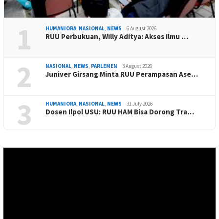
1
HUMANIORA
,
NASIONAL
,
NEWS
6 August 2026
RUU Perbukuan, Willy Aditya: Akses Ilmu …
2
NASIONAL
,
NEWS
,
PARLEMEN
3 August 2026
Juniver Girsang Minta RUU Perampasan Ase…
3
HUMANIORA
,
NASIONAL
,
NEWS
31 July 2026
Dosen Ilpol USU: RUU HAM Bisa Dorong Tra…
Video
Player