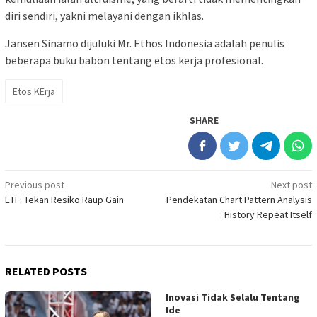
diri sendiri, yakni melayani dengan ikhlas.
Jansen Sinamo dijuluki Mr. Ethos Indonesia adalah penulis
beberapa buku babon tentang etos kerja profesional.
Etos KErja
SHARE
Post
Previous post
Next post
ETF: Tekan Resiko Raup Gain
Pendekatan Chart Pattern Analysis
navigation
: History Repeat Itself
RELATED POSTS
Inovasi Tidak Selalu Tentang
Ide