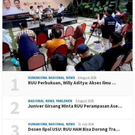
1
HUMANIORA
,
NASIONAL
,
NEWS
6 August 2026
RUU Perbukuan, Willy Aditya: Akses Ilmu …
2
NASIONAL
,
NEWS
,
PARLEMEN
3 August 2026
Juniver Girsang Minta RUU Perampasan Ase…
3
HUMANIORA
,
NASIONAL
,
NEWS
31 July 2026
Dosen Ilpol USU: RUU HAM Bisa Dorong Tra…