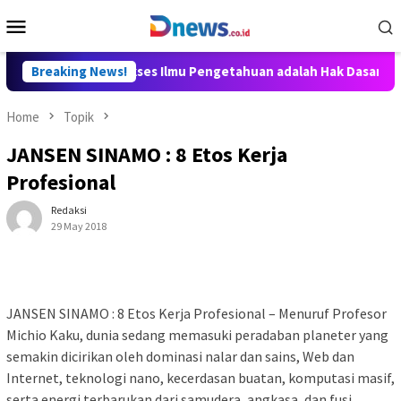
Skip
Mobile
to
Menu
content
lly Aditya: Akses Ilmu Pengetahuan adalah Hak Dasar Warga Neg
Breaking News!
Home
Topik
JANSEN SINAMO : 8 Etos Kerja
Profesional
Redaksi
29 May 2018
JANSEN SINAMO : 8 Etos Kerja Profesional – Menuruf Profesor
Michio Kaku, dunia sedang memasuki peradaban planeter yang
semakin dicirikan oleh dominasi nalar dan sains, Web dan
Internet, teknologi nano, kecerdasan buatan, komputasi masif,
serta energi terbarukan dari samudera, angkasa, dan fusi