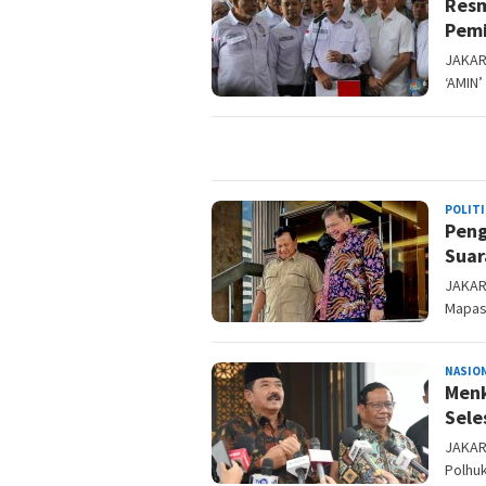
Resm
Pemi
JAKAR
‘AMIN
POLITI
Peng
Suar
JAKART
Mapas
NASIO
Menk
Sele
JAKAR
Polhuk