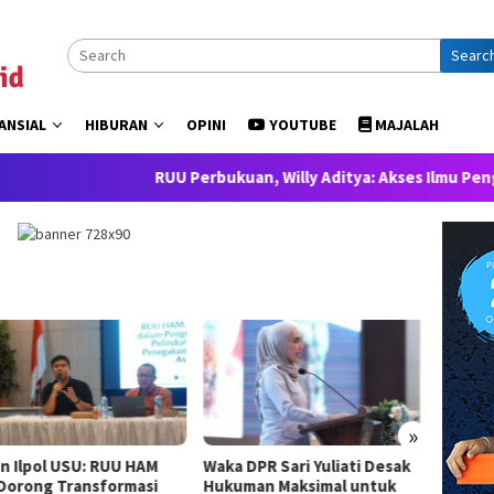
Searc
ANSIAL
HIBURAN
OPINI
YOUTUBE
MAJALAH
RUU Perbukuan, Willy Aditya: Akses Ilmu Pengetahuan ada
»
n Ilpol USU: RUU HAM
Waka DPR Sari Yuliati Desak
Gerind
 Dorong Transformasi
Hukuman Maksimal untuk
Presid