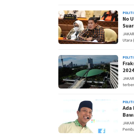
POLITI
No U
Suar
JAKART
Utara 
POLITI
Frak
202
JAKAR
terben
POLITI
Ada 
Bawa
JAKART
Pemba