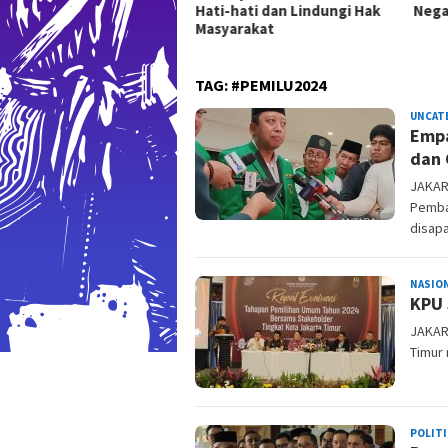
Hati-hati dan Lindungi Hak
Nega
lah Hak Dasar Warga
Masyarakat
gara
TAG:
#PEMILU2024
UNCAT
Empa
dan 
JAKART
Pemba
disap
NASIO
KPU 
JAKART
Timur 
POLITI