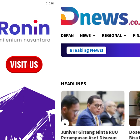
Skip
close
to
content
DEPAN
NEWS
REGIONAL
FIN
Breaking News!
HEADLINES
«
Juniver Girsang Minta RUU
Dose
 Perbukuan, Willy Aditya:
Perampasan Aset Disusun
Bisa
es Ilmu Pengetahuan