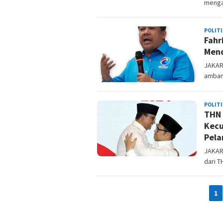
menga
POLITI
Fahr
Mend
JAKART
amban
POLITI
THN 
Kecu
Pela
JAKART
dari T
1