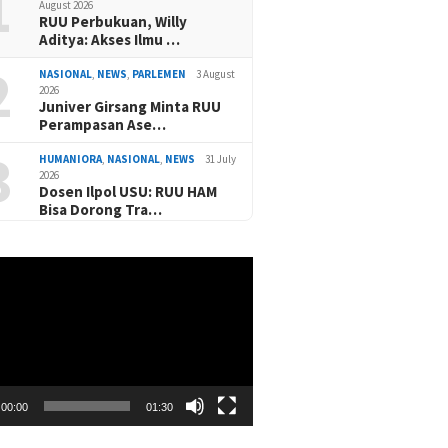
1
August 2026
RUU Perbukuan, Willy
Aditya: Akses Ilmu …
2
NASIONAL
,
NEWS
,
PARLEMEN
3 August
2026
Juniver Girsang Minta RUU
Perampasan Ase…
3
HUMANIORA
,
NASIONAL
,
NEWS
31 July
2026
Dosen Ilpol USU: RUU HAM
Bisa Dorong Tra…
00:00
01:30