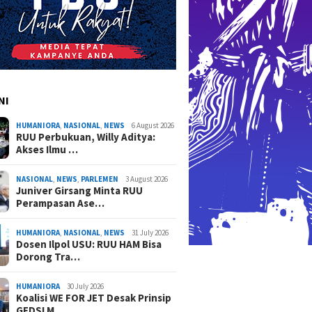
vensi Hukum
Hati-ha
adalah Hak Dasar Warga
Masyara
Negara
NI
HUMANIORA
,
NASIONAL
,
NEWS
6 August 2026
RUU Perbukuan, Willy Aditya:
Akses Ilmu …
NASIONAL
,
NEWS
,
PARLEMEN
3 August 2026
Juniver Girsang Minta RUU
Perampasan Ase…
HUMANIORA
,
NASIONAL
,
NEWS
31 July 2026
Dosen Ilpol USU: RUU HAM Bisa
Dorong Tra…
HUMANIORA
30 July 2026
Koalisi WE FOR JET Desak Prinsip
GEDSI M…