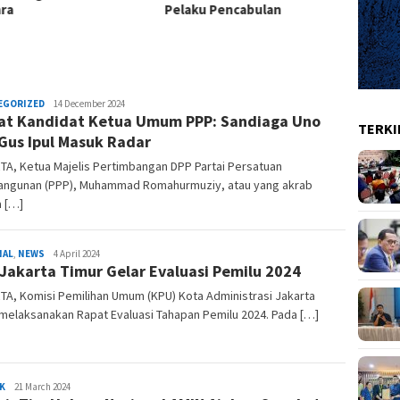
ra
Pelaku Pencabulan
Inter
Redaksi
EGORIZED
14 December 2024
t Kandidat Ketua Umum PPP: Sandiaga Uno
TERKI
Gus Ipul Masuk Radar
A, Ketua Majelis Pertimbangan DPP Partai Persatuan
ngunan (PPP), Muhammad Romahurmuziy, atau yang akrab
a […]
Marhon
NAL
,
NEWS
4 April 2024
Jakarta Timur Gelar Evaluasi Pemilu 2024
A, Komisi Pemilihan Umum (KPU) Kota Administrasi Jakarta
melaksanakan Rapat Evaluasi Tahapan Pemilu 2024. Pada […]
Marhon
K
21 March 2024