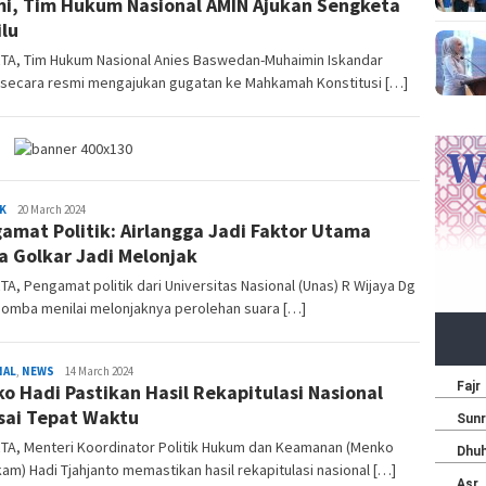
i, Tim Hukum Nasional AMIN Ajukan Sengketa
lu
TA, Tim Hukum Nasional Anies Baswedan-Muhaimin Iskandar
’ secara resmi mengajukan gugatan ke Mahkamah Konstitusi […]
Marhon
K
20 March 2024
amat Politik: Airlangga Jadi Faktor Utama
a Golkar Jadi Melonjak
A, Pengamat politik dari Universitas Nasional (Unas) R Wijaya Dg
omba menilai melonjaknya perolehan suara […]
Marhon
NAL
,
NEWS
14 March 2024
o Hadi Pastikan Hasil Rekapitulasi Nasional
sai Tepat Waktu
TA, Menteri Koordinator Politik Hukum dan Keamanan (Menko
am) Hadi Tjahjanto memastikan hasil rekapitulasi nasional […]