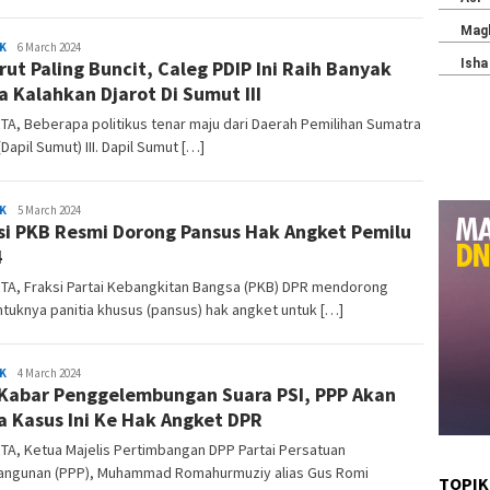
Marhon
K
6 March 2024
rut Paling Buncit, Caleg PDIP Ini Raih Banyak
a Kalahkan Djarot Di Sumut III
A, Beberapa politikus tenar maju dari Daerah Pemilihan Sumatra
(Dapil Sumut) III. Dapil Sumut […]
Marhon
K
5 March 2024
si PKB Resmi Dorong Pansus Hak Angket Pemilu
4
TA, Fraksi Partai Kebangkitan Bangsa (PKB) DPR mendorong
tuknya panitia khusus (pansus) hak angket untuk […]
Marhon
K
4 March 2024
Kabar Penggelembungan Suara PSI, PPP Akan
 Kasus Ini Ke Hak Angket DPR
A, Ketua Majelis Pertimbangan DPP Partai Persatuan
ngunan (PPP), Muhammad Romahurmuziy alias Gus Romi
TOPIK