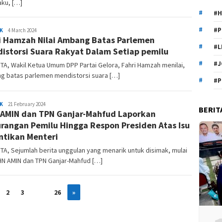
ku, […]
#H
#P
Marhon
K
4 March 2024
i Hamzah Nilai Ambang Batas Parlemen
#L
istorsi Suara Rakyat Dalam Setiap pemilu
#J
A, Wakil Ketua Umum DPP Partai Gelora, Fahri Hamzah menilai,
g batas parlemen mendistorsi suara […]
#P
Marhon
K
21 February 2024
BERIT
AMIN dan TPN Ganjar-Mahfud Laporkan
rangan Pemilu Hingga Respon Presiden Atas Isu
ntikan Menteri
A, Sejumlah berita unggulan yang menarik untuk disimak, mulai
HN AMIN dan TPN Ganjar-Mahfud […]
2
3
…
26
»