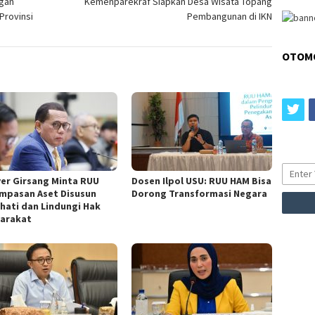
ngan
Kemenparekraf Siapkan Desa Wisata Topang
Provinsi
Pembangunan di IKN
OTOM
tw
ver Girsang Minta RUU
Dosen Ilpol USU: RUU HAM Bisa
mpasan Aset Disusun
Dorong Transformasi Negara
-hati dan Lindungi Hak
arakat