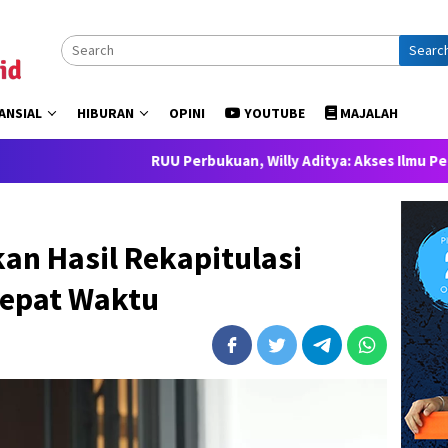
Searc
ANSIAL
HIBURAN
OPINI
YOUTUBE
MAJALAH
RUU Perbukuan, Willy Aditya: Akses Ilmu Pengetahuan ada
an Hasil Rekapitulasi
Tepat Waktu