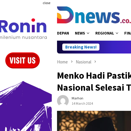
Skip
close
to
content
DEPAN
NEWS
REGIONAL
FIN
Breaking News!
Home
Nasional
Menko Hadi Pastik
Nasional Selesai 
Marhon
14 March 2024