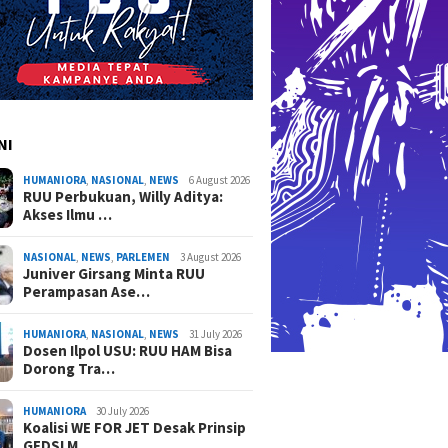
NI
HUMANIORA
,
NASIONAL
,
NEWS
6 August 2026
RUU Perbukuan, Willy Aditya:
Akses Ilmu …
NASIONAL
,
NEWS
,
PARLEMEN
3 August 2026
Juniver Girsang Minta RUU
Perampasan Ase…
HUMANIORA
,
NASIONAL
,
NEWS
31 July 2026
Dosen Ilpol USU: RUU HAM Bisa
Dorong Tra…
HUMANIORA
30 July 2026
Koalisi WE FOR JET Desak Prinsip
GEDSI M…