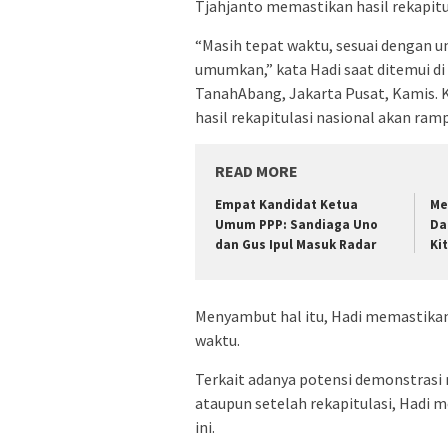
Tjahjanto memastikan hasil rekapitul
“Masih tepat waktu, sesuai dengan u
umumkan,” kata Hadi saat ditemui d
TanahAbang, Jakarta Pusat, Kamis.
hasil rekapitulasi nasional akan ra
READ MORE
Empat Kandidat Ketua
Me
Umum PPP: Sandiaga Uno
Da
dan Gus Ipul Masuk Radar
Ki
Menyambut hal itu, Hadi memastikan
waktu.
Terkait adanya potensi demonstrasi 
ataupun setelah rekapitulasi, Hadi 
ini.