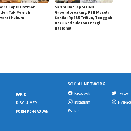
ndra Tepis Hotman:
Sari Yuliati Apresiasi
iden Tak Pernah
Groundbreaking PSN Masela
rvensi Hukum
Senilai Rp355 Triliun, Tonggak
Baru Kedaulatan Energi
Nasional
SOCIAL NETWORK
Facebook
Twitter
KARIR
Instagram
Myspac
DISCLAIMER
RSS
FORM PENGADUAN