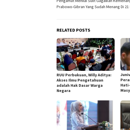
Pengamat Menilai Sulit Gagalkan Kemena
navigation
Prabowo-Gibran Yang Sudah Menang Di 21 
RELATED POSTS
Juni
RUU Perbukuan, Willy Aditya:
Pera
Akses Ilmu Pengetahuan
Hati
adalah Hak Dasar Warga
Masy
Negara