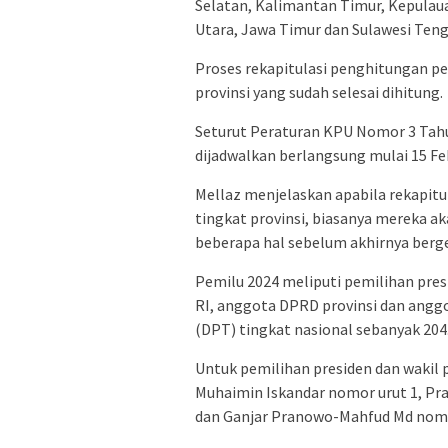
Selatan, Kalimantan Timur, Kepulau
Utara, Jawa Timur dan Sulawesi Teng
Proses rekapitulasi penghitungan per
provinsi yang sudah selesai dihitung.
Seturut Peraturan KPU Nomor 3 Tahun
dijadwalkan berlangsung mulai 15 Fe
Mellaz menjelaskan apabila rekapitu
tingkat provinsi, biasanya mereka a
beberapa hal sebelum akhirnya berg
Pemilu 2024 meliputi pemilihan pres
RI, anggota DPRD provinsi dan angg
(DPT) tingkat nasional sebanyak 204.
Untuk pemilihan presiden dan wakil p
Muhaimin Iskandar nomor urut 1, P
dan Ganjar Pranowo-Mahfud Md nomo