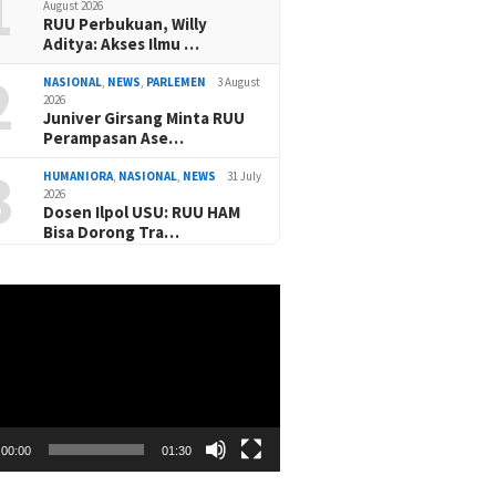
1
August 2026
RUU Perbukuan, Willy
Aditya: Akses Ilmu …
2
NASIONAL
,
NEWS
,
PARLEMEN
3 August
2026
Juniver Girsang Minta RUU
Perampasan Ase…
3
HUMANIORA
,
NASIONAL
,
NEWS
31 July
2026
Dosen Ilpol USU: RUU HAM
Bisa Dorong Tra…
00:00
01:30