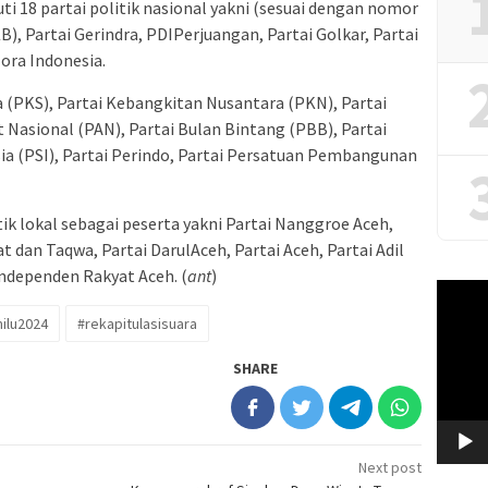
uti 18 partai politik nasional yakni (sesuai dengan nomor
), Partai Gerindra, PDIPerjuangan, Partai Golkar, Partai
ora Indonesia.
a (PKS), Partai Kebangkitan Nusantara (PKN), Partai
 Nasional (PAN), Partai Bulan Bintang (PBB), Partai
sia (PSI), Partai Perindo, Partai Persatuan Pembangunan
tik lokal sebagai peserta yakni Partai Nanggroe Aceh,
t dan Taqwa, Partai DarulAceh, Partai Aceh, Partai Adil
 Independen Rakyat Aceh. (
ant
)
Video
Player
ilu2024
#rekapitulasisuara
SHARE
Next post