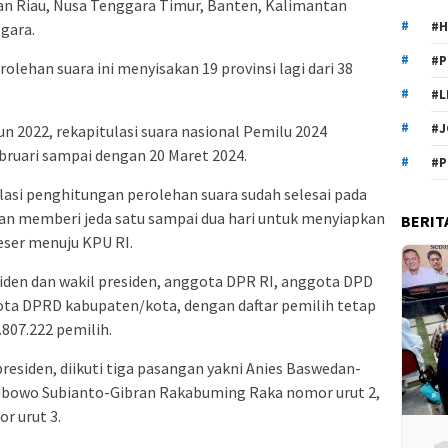
an Riau, Nusa Tenggara Timur, Banten, Kalimantan
#H
gara.
#P
olehan suara ini menyisakan 19 provinsi lagi dari 38
#L
#J
 2022, rekapitulasi suara nasional Pemilu 2024
bruari sampai dengan 20 Maret 2024.
#P
lasi penghitungan perolehan suara sudah selesai pada
kan memberi jeda satu sampai dua hari untuk menyiapkan
BERIT
eser menuju KPU RI.
iden dan wakil presiden, anggota DPR RI, anggota DPD
ota DPRD kabupaten/kota, dengan daftar pemilih tetap
807.222 pemilih.
residen, diikuti tiga pasangan yakni Anies Baswedan-
rabowo Subianto-Gibran Rakabuming Raka nomor urut 2,
r urut 3.