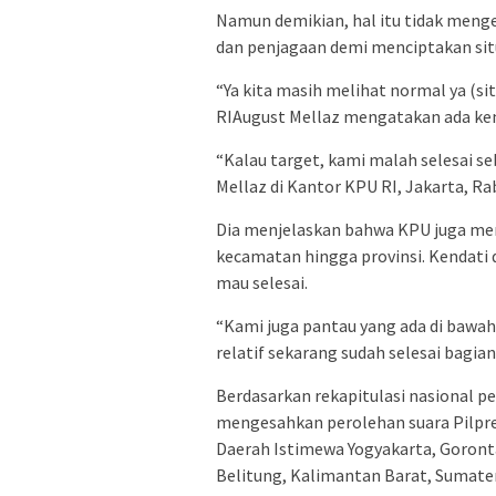
Namun demikian, hal itu tidak men
dan penjagaan demi menciptakan situ
“Ya kita masih melihat normal ya (si
RIAugust Mellaz mengatakan ada kemu
“Kalau target, kami malah selesai s
Mellaz di Kantor KPU RI, Jakarta, Rab
Dia menjelaskan bahwa KPU juga mem
kecamatan hingga provinsi. Kendati
mau selesai.
“Kami juga pantau yang ada di bawah 
relatif sekarang sudah selesai bagian 
Berdasarkan rekapitulasi nasional per
mengesahkan perolehan suara Pilpres 
Daerah Istimewa Yogyakarta, Goront
Belitung, Kalimantan Barat, Sumate