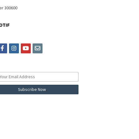
OTIF
itter
facebook
instagram
youtube
email