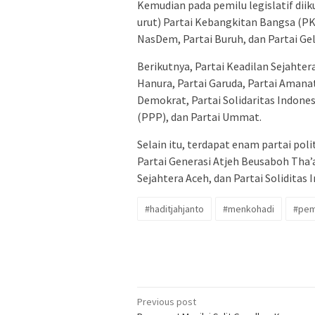
Kemudian pada pemilu legislatif diik
urut) Partai Kebangkitan Bangsa (PKB
NasDem, Partai Buruh, dan Partai Gel
Berikutnya, Partai Keadilan Sejahter
Hanura, Partai Garuda, Partai Amanat
Demokrat, Partai Solidaritas Indone
(PPP), dan Partai Ummat.
Selain itu, terdapat enam partai poli
Partai Generasi Atjeh Beusaboh Tha’a
Sejahtera Aceh, dan Partai Soliditas
#haditjahjanto
#menkohadi
#pem
Post
Previous post