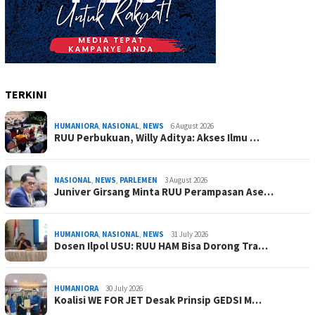
TERKINI
HUMANIORA
,
NASIONAL
,
NEWS
6 August 2026
RUU Perbukuan, Willy Aditya: Akses Ilmu …
NASIONAL
,
NEWS
,
PARLEMEN
3 August 2026
Juniver Girsang Minta RUU Perampasan Ase…
HUMANIORA
,
NASIONAL
,
NEWS
31 July 2026
Dosen Ilpol USU: RUU HAM Bisa Dorong Tra…
HUMANIORA
30 July 2026
Koalisi WE FOR JET Desak Prinsip GEDSI M…