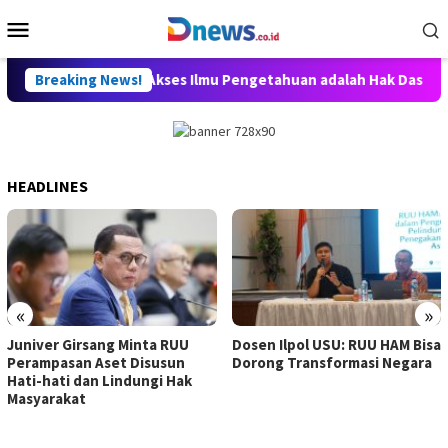
Skip
Mobile
to
Menu
content
 Willy Aditya: Akses Ilmu Pengetahuan adalah Hak Dasar Warga 
Breaking News!
HEADLINES
«
»
Juniver Girsang Minta RUU
Dosen Ilpol USU: RUU HAM Bisa
Perampasan Aset Disusun
Dorong Transformasi Negara
Hati-hati dan Lindungi Hak
Masyarakat