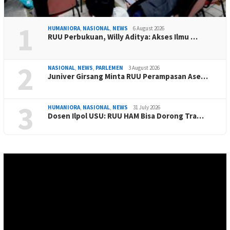
1
HUMANIORA
,
NASIONAL
,
NEWS
6 August 2026
RUU Perbukuan, Willy Aditya: Akses Ilmu …
2
NASIONAL
,
NEWS
,
PARLEMEN
3 August 2026
Juniver Girsang Minta RUU Perampasan Ase…
3
HUMANIORA
,
NASIONAL
,
NEWS
31 July 2026
Dosen Ilpol USU: RUU HAM Bisa Dorong Tra…
Video
Player