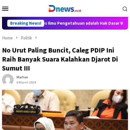
Skip
Mobile
to
Menu
content
Aditya: Akses Ilmu Pengetahuan adalah Hak Dasar Warga Negara
Breaking News!
Home
Politik
No Urut Paling Buncit, Caleg PDIP Ini
Raih Banyak Suara Kalahkan Djarot Di
Sumut III
Marhon
6 March 2024