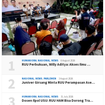
1
HUMANIORA
,
NASIONAL
,
NEWS
6 August 2026
RUU Perbukuan, Willy Aditya: Akses Ilmu …
2
NASIONAL
,
NEWS
,
PARLEMEN
3 August 2026
Juniver Girsang Minta RUU Perampasan Ase…
3
HUMANIORA
,
NASIONAL
,
NEWS
31 July 2026
Dosen Ilpol USU: RUU HAM Bisa Dorong Tra…