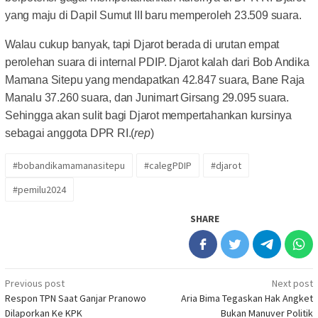
yang maju di Dapil Sumut III baru memperoleh 23.509 suara.
Walau cukup banyak, tapi Djarot berada di urutan empat
perolehan suara di internal PDIP. Djarot kalah dari Bob Andika
Mamana Sitepu yang mendapatkan 42.847 suara, Bane Raja
Manalu 37.260 suara, dan Junimart Girsang 29.095 suara.
Sehingga akan sulit bagi Djarot mempertahankan kursinya
sebagai anggota DPR RI.(
rep
)
#bobandikamamanasitepu
#calegPDIP
#djarot
#pemilu2024
SHARE
Post
Previous post
Next post
Respon TPN Saat Ganjar Pranowo
Aria Bima Tegaskan Hak Angket
navigation
Dilaporkan Ke KPK
Bukan Manuver Politik