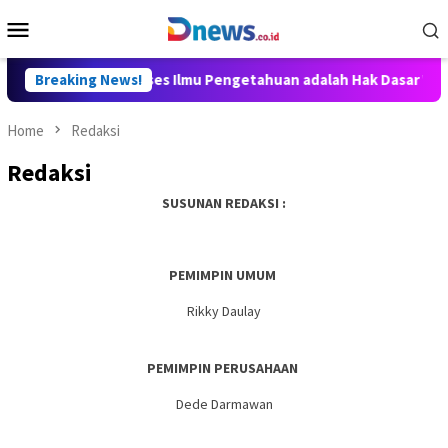
Skip
Mobile
to
Menu
content
illy Aditya: Akses Ilmu Pengetahuan adalah Hak Dasar Warga Ne
Breaking News!
Home
Redaksi
Redaksi
SUSUNAN REDAKSI :
PEMIMPIN UMUM
Rikky Daulay
PEMIMPIN PERUSAHAAN
Dede Darmawan