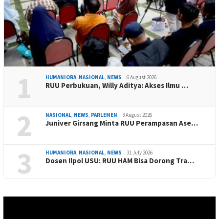
1
HUMANIORA
,
NASIONAL
,
NEWS
6 August 2026
RUU Perbukuan, Willy Aditya: Akses Ilmu …
2
NASIONAL
,
NEWS
,
PARLEMEN
3 August 2026
Juniver Girsang Minta RUU Perampasan Ase…
3
HUMANIORA
,
NASIONAL
,
NEWS
31 July 2026
Dosen Ilpol USU: RUU HAM Bisa Dorong Tra…
Video
Player