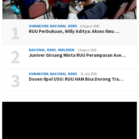
1
HUMANIORA
,
NASIONAL
,
NEWS
6 August 2026
RUU Perbukuan, Willy Aditya: Akses Ilmu …
2
NASIONAL
,
NEWS
,
PARLEMEN
3 August 2026
Juniver Girsang Minta RUU Perampasan Ase…
3
HUMANIORA
,
NASIONAL
,
NEWS
31 July 2026
Dosen Ilpol USU: RUU HAM Bisa Dorong Tra…
Video
Player