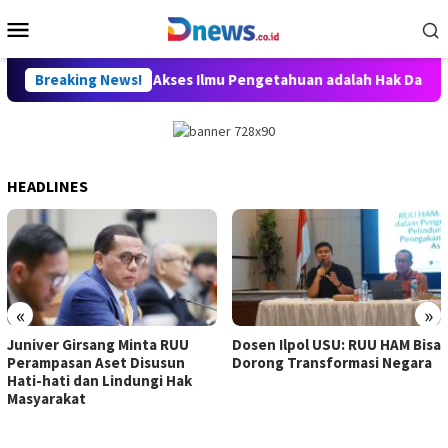
Skip
Mobile
to
Menu
content
, Willy Aditya: Akses Ilmu Pengetahuan adalah Hak Dasar Warga
Breaking News!
HEADLINES
«
»
Juniver Girsang Minta RUU
Dosen Ilpol USU: RUU HAM Bisa
Perampasan Aset Disusun
Dorong Transformasi Negara
Hati-hati dan Lindungi Hak
Masyarakat