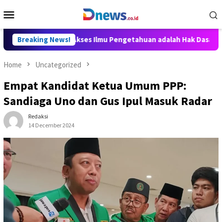
Skip
Mobile
to
Menu
content
lly Aditya: Akses Ilmu Pengetahuan adalah Hak Dasar Warga Nega
Breaking News!
Home
Uncategorized
Empat Kandidat Ketua Umum PPP:
Sandiaga Uno dan Gus Ipul Masuk Radar
Redaksi
14 December 2024