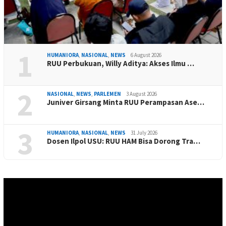
1
HUMANIORA
,
NASIONAL
,
NEWS
6 August 2026
RUU Perbukuan, Willy Aditya: Akses Ilmu …
2
NASIONAL
,
NEWS
,
PARLEMEN
3 August 2026
Juniver Girsang Minta RUU Perampasan Ase…
3
HUMANIORA
,
NASIONAL
,
NEWS
31 July 2026
Dosen Ilpol USU: RUU HAM Bisa Dorong Tra…
Video
Player