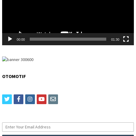
00:00
01:30
OTOMOTIF
twitter
facebook
instagram
youtube
email