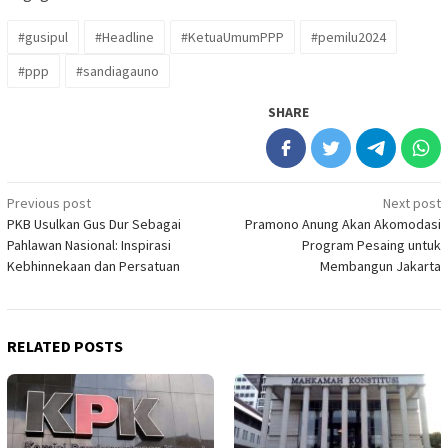
#gusipul
#Headline
#KetuaUmumPPP
#pemilu2024
#ppp
#sandiagauno
SHARE
Post
Previous post
Next post
PKB Usulkan Gus Dur Sebagai
Pramono Anung Akan Akomodasi
navigation
Pahlawan Nasional: Inspirasi
Program Pesaing untuk
Kebhinnekaan dan Persatuan
Membangun Jakarta
RELATED POSTS