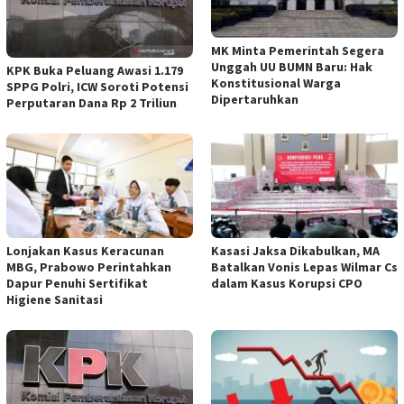
MK Minta Pemerintah Segera
Unggah UU BUMN Baru: Hak
KPK Buka Peluang Awasi 1.179
Konstitusional Warga
SPPG Polri, ICW Soroti Potensi
Dipertaruhkan
Perputaran Dana Rp 2 Triliun
Lonjakan Kasus Keracunan
Kasasi Jaksa Dikabulkan, MA
MBG, Prabowo Perintahkan
Batalkan Vonis Lepas Wilmar Cs
Dapur Penuhi Sertifikat
dalam Kasus Korupsi CPO
Higiene Sanitasi