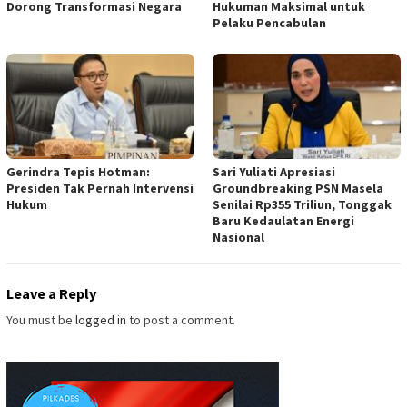
Dorong Transformasi Negara
Hukuman Maksimal untuk
Pelaku Pencabulan
Gerindra Tepis Hotman:
Sari Yuliati Apresiasi
Presiden Tak Pernah Intervensi
Groundbreaking PSN Masela
Hukum
Senilai Rp355 Triliun, Tonggak
Baru Kedaulatan Energi
Nasional
Leave a Reply
You must be
logged in
to post a comment.