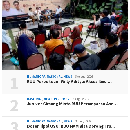
1
HUMANIORA
,
NASIONAL
,
NEWS
6 August 2026
RUU Perbukuan, Willy Aditya: Akses Ilmu …
2
NASIONAL
,
NEWS
,
PARLEMEN
3 August 2026
Juniver Girsang Minta RUU Perampasan Ase…
3
HUMANIORA
,
NASIONAL
,
NEWS
31 July 2026
Dosen Ilpol USU: RUU HAM Bisa Dorong Tra…