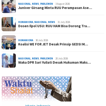
NASIONAL
,
NEWS
,
PARLEMEN
3 August 2026
Juniver Girsang Minta RUU Perampasan Ase…
HUMANIORA
,
NASIONAL
,
NEWS
31 July 2026
Dosen Ilpol USU: RUU HAM Bisa Dorong Tra…
HUMANIORA
30 July 2026
Koalisi WE FOR JET Desak Prinsip GEDSI M…
NASIONAL
,
NEWS
,
PARLEMEN
20 July 2026
Waka DPR Sari Yuliati Desak Hukuman Maks…