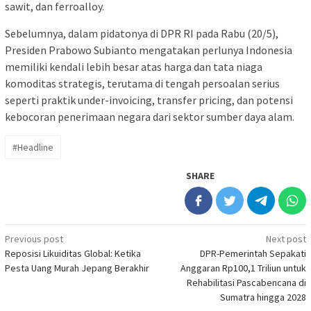
sawit, dan ferroalloy.
Sebelumnya, dalam pidatonya di DPR RI pada Rabu (20/5),
Presiden Prabowo Subianto mengatakan perlunya Indonesia
memiliki kendali lebih besar atas harga dan tata niaga
komoditas strategis, terutama di tengah persoalan serius
seperti praktik under-invoicing, transfer pricing, dan potensi
kebocoran penerimaan negara dari sektor sumber daya alam.
#Headline
SHARE
Post
Previous post
Next post
Reposisi Likuiditas Global: Ketika
DPR-Pemerintah Sepakati
navigation
Pesta Uang Murah Jepang Berakhir
Anggaran Rp100,1 Triliun untuk
Rehabilitasi Pascabencana di
Sumatra hingga 2028