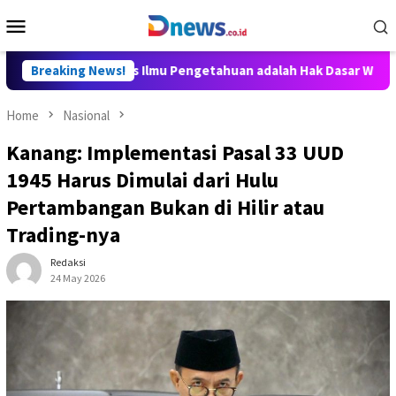
Skip
Mobile
to
Menu
content
ditya: Akses Ilmu Pengetahuan adalah Hak Dasar Warga Negara
Breaking News!
Home
Nasional
Kanang: Implementasi Pasal 33 UUD
1945 Harus Dimulai dari Hulu
Pertambangan Bukan di Hilir atau
Trading-nya
Redaksi
24 May 2026