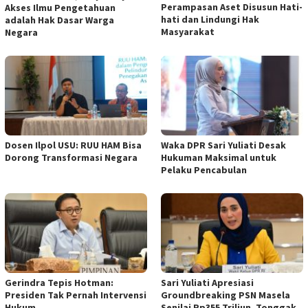
Perampasan Aset Disusun Hati-
Akses Ilmu Pengetahuan
hati dan Lindungi Hak
adalah Hak Dasar Warga
Masyarakat
Negara
Dosen Ilpol USU: RUU HAM Bisa
Waka DPR Sari Yuliati Desak
Dorong Transformasi Negara
Hukuman Maksimal untuk
Pelaku Pencabulan
Gerindra Tepis Hotman:
Sari Yuliati Apresiasi
Presiden Tak Pernah Intervensi
Groundbreaking PSN Masela
Hukum
Senilai Rp355 Triliun, Tonggak