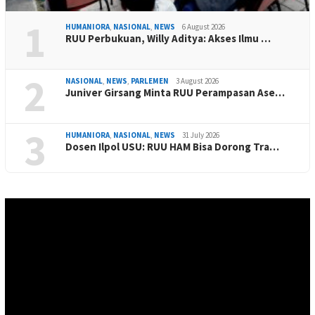
1
HUMANIORA
,
NASIONAL
,
NEWS
6 August 2026
RUU Perbukuan, Willy Aditya: Akses Ilmu …
2
NASIONAL
,
NEWS
,
PARLEMEN
3 August 2026
Juniver Girsang Minta RUU Perampasan Ase…
3
HUMANIORA
,
NASIONAL
,
NEWS
31 July 2026
Dosen Ilpol USU: RUU HAM Bisa Dorong Tra…
Video
Player