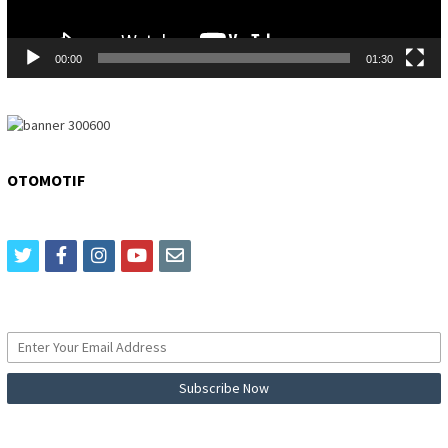
00:00
01:30
OTOMOTIF
twitter
facebook
instagram
youtube
email