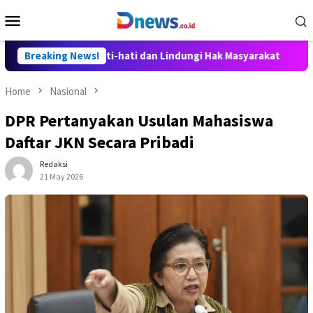
Skip
Mobile
to
Menu
content
 Disusun Hati-hati dan Lindungi Hak Masyarakat
Breaking News!
Dosen I
Home
Nasional
DPR Pertanyakan Usulan Mahasiswa
Daftar JKN Secara Pribadi
Redaksi
21 May 2026