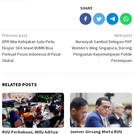
SHARE
Post
Previous post
Next post
DPR Nilai Kebijakan Satu Pintu
Nurwayah Sambut Delegasi PAP
navigation
Ekspor SDA lewat BUMN Bisa
Women’s Wing Singapura, Dorong
Perkuat Posisi Indonesia di Pasar
Penguatan Kepemimpinan Politik
Global
Perempuan
RELATED POSTS
Juniver Girsang Minta RUU
RUU Perbukuan, Willy Aditya: