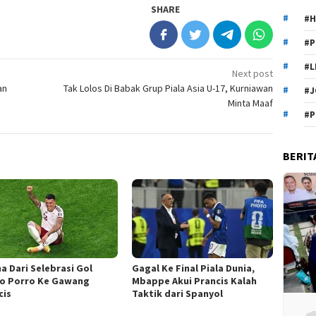
SHARE
#H
#P
#L
Next post
an
Tak Lolos Di Babak Grup Piala Asia U-17, Kurniawan
#J
Minta Maaf
#P
BERIT
a Dari Selebrasi Gol
Gagal Ke Final Piala Dunia,
o Porro Ke Gawang
Mbappe Akui Prancis Kalah
cis
Taktik dari Spanyol