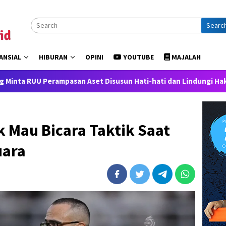
Searc
ANSIAL
HIBURAN
OPINI
YOUTUBE
MAJALAH
rampasan Aset Disusun Hati-hati dan Lindungi Hak Masyarakat
k Mau Bicara Taktik Saat
uara