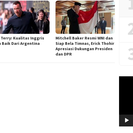
Terry: Kualitas Inggris
Mitchell Baker Resmi WNI dan
h Baik Dari Argentina
Siap Bela Timnas, Erick Thohir
Apresiasi Dukungan Presiden
dan DPR
Video
Player