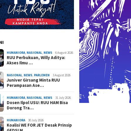
NI
HUMANIORA
,
NASIONAL
,
NEWS
6 August 2026
RUU Perbukuan, Willy Aditya:
Akses Ilmu …
NASIONAL
,
NEWS
,
PARLEMEN
3 August 2026
Juniver Girsang Minta RUU
Perampasan Ase…
HUMANIORA
,
NASIONAL
,
NEWS
31 July 2026
Dosen Ilpol USU: RUU HAM Bisa
Dorong Tra…
HUMANIORA
30 July 2026
Koalisi WE FOR JET Desak Prinsip
GEDSI M…