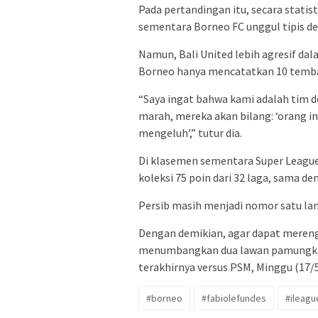
Pada pertandingan itu, secara statis
sementara Borneo FC unggul tipis de
Namun, Bali United lebih agresif da
Borneo hanya mencatatkan 10 temba
“Saya ingat bahwa kami adalah tim de
marah, mereka akan bilang: ‘orang ini
mengeluh’,” tutur dia.
Di klasemen sementara Super League 
koleksi 75 poin dari 32 laga, sama 
Persib masih menjadi nomor satu lan
Dengan demikian, agar dapat mereng
menumbangkan dua lawan pamungkasny
terakhirnya versus PSM, Minggu (17/5)
#borneo
#fabiolefundes
#ileagu