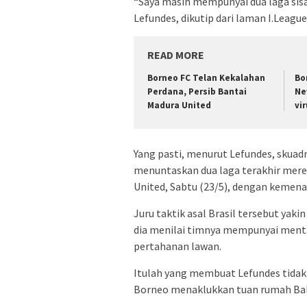
“Saya masih mempunyai dua laga sisa.
Lefundes, dikutip dari laman I.League
READ MORE
Borneo FC Telan Kekalahan
Bo
Perdana, Persib Bantai
Ne
Madura United
vi
Yang pasti, menurut Lefundes, skua
menuntaskan dua laga terakhir merek
United, Sabtu (23/5), dengan kemen
Juru taktik asal Brasil tersebut ya
dia menilai timnya mempunyai men
pertahanan lawan.
Itulah yang membuat Lefundes tidak
Borneo menaklukkan tuan rumah Bali 