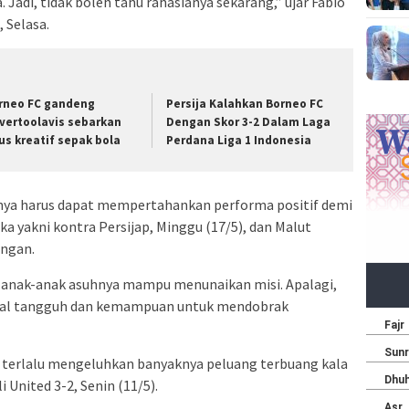
 Jadi, tidak boleh tahu rahasianya sekarang,” ujar Fabio
, Selasa.
rneo FC gandeng
Persija Kalahkan Borneo FC
vertoolavis sebarkan
Dengan Skor 3-2 Dalam Laga
rus kreatif sepak bola
Perdana Liga 1 Indonesia
dnya harus dapat mempertahankan performa positif demi
a yakni kontra Persijap, Minggu (17/5), dan Malut
angan.
kin anak-anak asuhnya mampu menunaikan misi. Apalagi,
tal tangguh dan kemampuan untuk mendobrak
 terlalu mengeluhkan banyaknya peluang terbuang kala
United 3-2, Senin (11/5).