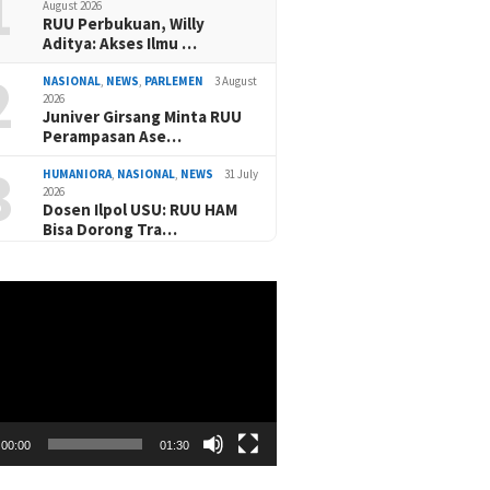
1
August 2026
RUU Perbukuan, Willy
Aditya: Akses Ilmu …
2
NASIONAL
,
NEWS
,
PARLEMEN
3 August
2026
Juniver Girsang Minta RUU
Perampasan Ase…
3
HUMANIORA
,
NASIONAL
,
NEWS
31 July
2026
Dosen Ilpol USU: RUU HAM
Bisa Dorong Tra…
00:00
01:30