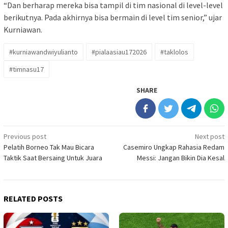
“Dan berharap mereka bisa tampil di tim nasional di level-level
berikutnya. Pada akhirnya bisa bermain di level tim senior,” ujar
Kurniawan.
#kurniawandwiyulianto
#pialaasiau172026
#taklolos
#timnasu17
SHARE
Post
Previous post
Next post
Pelatih Borneo Tak Mau Bicara
Casemiro Ungkap Rahasia Redam
navigation
Taktik Saat Bersaing Untuk Juara
Messi: Jangan Bikin Dia Kesal
RELATED POSTS