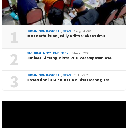
1
HUMANIORA
,
NASIONAL
,
NEWS
6 August 2026
RUU Perbukuan, Willy Aditya: Akses Ilmu …
2
NASIONAL
,
NEWS
,
PARLEMEN
3 August 2026
Juniver Girsang Minta RUU Perampasan Ase…
3
HUMANIORA
,
NASIONAL
,
NEWS
31 July 2026
Dosen Ilpol USU: RUU HAM Bisa Dorong Tra…
Video
Player