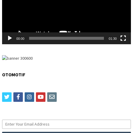
00:00
01:30
OTOMOTIF
twitter
facebook
instagram
youtube
email