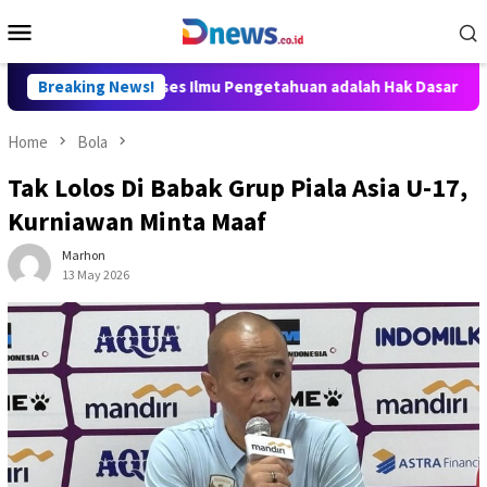
Skip
Mobile
to
Menu
content
y Aditya: Akses Ilmu Pengetahuan adalah Hak Dasar Warga Negar
Breaking News!
Home
Bola
Tak Lolos Di Babak Grup Piala Asia U-17,
Kurniawan Minta Maaf
Marhon
13 May 2026