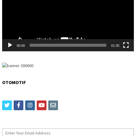
00:00
01:30
OTOMOTIF
twitter
facebook
instagram
youtube
email