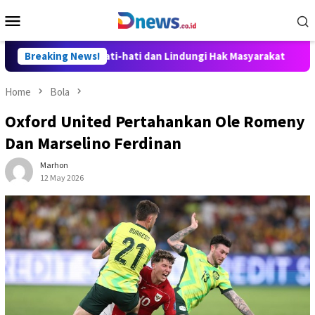
Skip
Mobile
to
Menu
content
t Disusun Hati-hati dan Lindungi Hak Masyarakat
Breaking News!
Dosen 
Home
Bola
Oxford United Pertahankan Ole Romeny
Dan Marselino Ferdinan
Marhon
12 May 2026