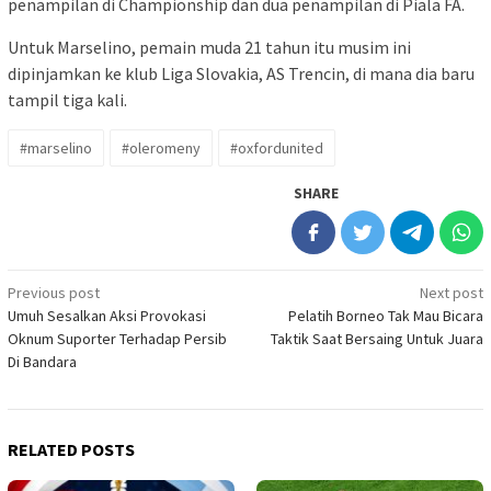
penampilan di Championship dan dua penampilan di Piala FA.
Untuk Marselino, pemain muda 21 tahun itu musim ini
dipinjamkan ke klub Liga Slovakia, AS Trencin, di mana dia baru
tampil tiga kali.
#marselino
#oleromeny
#oxfordunited
SHARE
Post
Previous post
Next post
Umuh Sesalkan Aksi Provokasi
Pelatih Borneo Tak Mau Bicara
navigation
Oknum Suporter Terhadap Persib
Taktik Saat Bersaing Untuk Juara
Di Bandara
RELATED POSTS