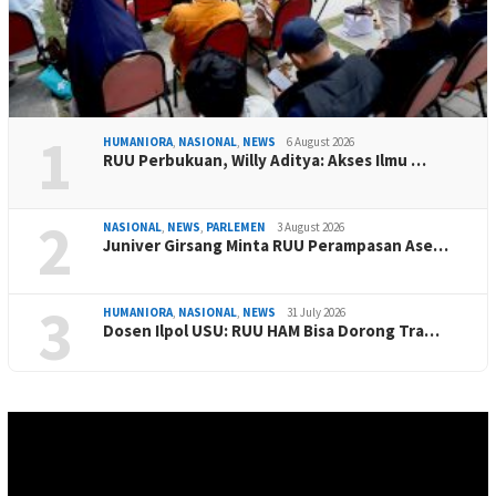
1
HUMANIORA
,
NASIONAL
,
NEWS
6 August 2026
RUU Perbukuan, Willy Aditya: Akses Ilmu …
2
NASIONAL
,
NEWS
,
PARLEMEN
3 August 2026
Juniver Girsang Minta RUU Perampasan Ase…
3
HUMANIORA
,
NASIONAL
,
NEWS
31 July 2026
Dosen Ilpol USU: RUU HAM Bisa Dorong Tra…
Video
Player