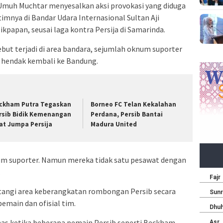
muh Muchtar menyesalkan aksi provokasi yang diduga
imnya di Bandar Udara Internasional Sultan Aji
apan, seusai laga kontra Persija di Samarinda.
ut terjadi di area bandara, sejumlah oknum suporter
hendak kembali ke Bandung.
ckham Putra Tegaskan
Borneo FC Telan Kekalahan
rsib Bidik Kemenangan
Perdana, Persib Bantai
at Jumpa Persija
Madura United
num suporter. Namun mereka tidak satu pesawat dengan
.
tangi area keberangkatan rombongan Persib secara
emain dan ofisial tim.
as ketika beberapa pemain Persib seperti Beckham