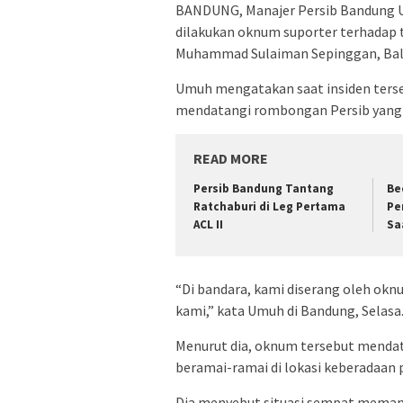
BANDUNG, Manajer Persib Bandung U
dilakukan oknum suporter terhadap t
Muhammad Sulaiman Sepinggan, Balikp
Umuh mengatakan saat insiden terseb
mendatangi rombongan Persib yang 
READ MORE
Persib Bandung Tantang
Be
Ratchaburi di Leg Pertama
Pe
ACL II
Sa
“Di bandara, kami diserang oleh ok
kami,” kata Umuh di Bandung, Selasa
Menurut dia, oknum tersebut menda
beramai-ramai di lokasi keberadaan p
Dia menyebut situasi sempat meman