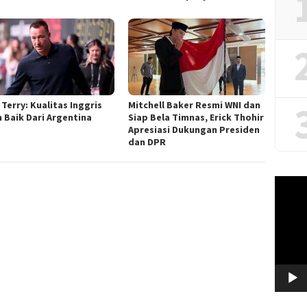
Terry: Kualitas Inggris
Mitchell Baker Resmi WNI dan
h Baik Dari Argentina
Siap Bela Timnas, Erick Thohir
Apresiasi Dukungan Presiden
dan DPR
Video
Player