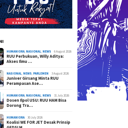
NI
HUMANIORA
,
NASIONAL
,
NEWS
6 August 2026
RUU Perbukuan, Willy Aditya:
Akses Ilmu …
NASIONAL
,
NEWS
,
PARLEMEN
3 August 2026
Juniver Girsang Minta RUU
Perampasan Ase…
HUMANIORA
,
NASIONAL
,
NEWS
31 July 2026
Dosen Ilpol USU: RUU HAM Bisa
Dorong Tra…
HUMANIORA
30 July 2026
Koalisi WE FOR JET Desak Prinsip
GEDSI M…