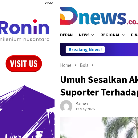
Skip
close
to
content
DEPAN
NEWS
REGIONAL
FIN
Breaking News!
Home
Bola
Umuh Sesalkan A
Suporter Terhadap
Marhon
12 May 2026