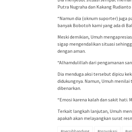
Putra Nugraha dan Kakang Rudianto
“Namun dia (oknum suporter) juga p
banyak Bobotoh kami yang ada di Bali
Meski demikian, Umuh mengapresiasi
sigap mengendalikan situasi sehing
dengan aman.
“Alhamdulillah dari pengamanan sanga
Dia menduga aksi tersebut dipicu k
didukungnya. Namun, Umuh menilai t
dibenarkan.
“Emosi karena kalah dan sakit hati. 
Terkait langkah lanjutan, Umuh m
apakah akan melayangkan surat resmi 
#persibbandung
#provokasi
#um