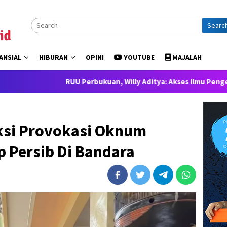
Searc
ANSIAL
HIBURAN
OPINI
YOUTUBE
MAJALAH
RUU Perbukuan, Willy Aditya: Akses Ilmu Pengetahuan adalah
ksi Provokasi Oknum
 Persib Di Bandara