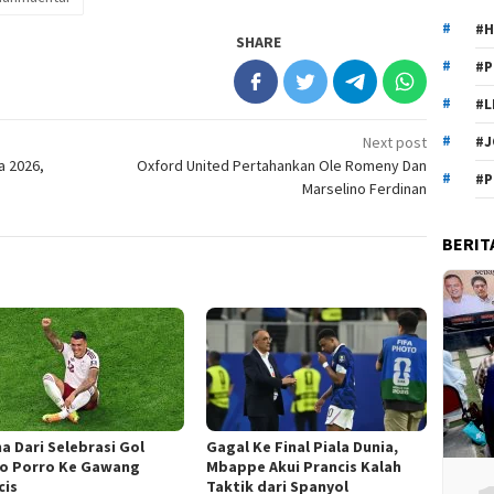
#H
SHARE
#P
#L
Next post
#J
a 2026,
Oxford United Pertahankan Ole Romeny Dan
#P
Marselino Ferdinan
BERIT
a Dari Selebrasi Gol
Gagal Ke Final Piala Dunia,
o Porro Ke Gawang
Mbappe Akui Prancis Kalah
cis
Taktik dari Spanyol