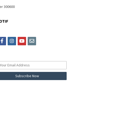
OTIF
itter
facebook
instagram
youtube
email