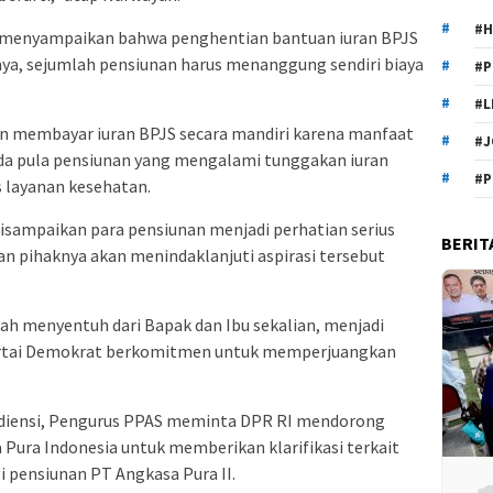
#H
AS menyampaikan bahwa penghentian bantuan iuran BPJS
tnya, sejumlah pensiunan harus menanggung sendiri biaya
#P
#L
an membayar iuran BPJS secara mandiri karena manfaat
#J
. Ada pula pensiunan yang mengalami tunggakan iuran
#P
 layanan kesehatan.
isampaikan para pensiunan menjadi perhatian serius
BERIT
an pihaknya akan menindaklanjuti aspirasi tersebut
ah menyentuh dari Bapak dan Ibu sekalian, menjadi
 Partai Demokrat berkomitmen untuk memperjuangkan
udiensi, Pengurus PPAS meminta DPR RI mendorong
ura Indonesia untuk memberikan klarifikasi terkait
 pensiunan PT Angkasa Pura II.