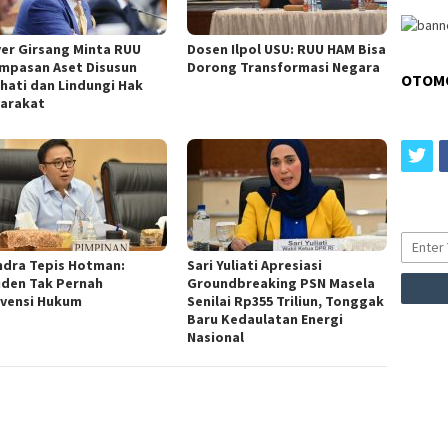
ver Girsang Minta RUU
Dosen Ilpol USU: RUU HAM Bisa
mpasan Aset Disusun
Dorong Transformasi Negara
OTOM
-hati dan Lindungi Hak
arakat
tw
ndra Tepis Hotman:
Sari Yuliati Apresiasi
iden Tak Pernah
Groundbreaking PSN Masela
rvensi Hukum
Senilai Rp355 Triliun, Tonggak
Baru Kedaulatan Energi
Nasional