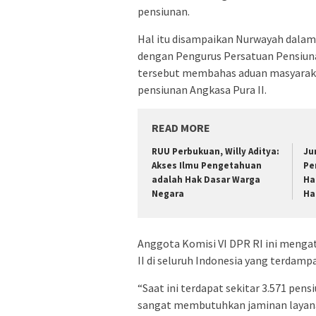
pensiunan.
Hal itu disampaikan Nurwayah dalam
dengan Pengurus Persatuan Pensiunan
tersebut membahas aduan masyaraka
pensiunan Angkasa Pura II.
READ MORE
RUU Perbukuan, Willy Aditya:
Ju
Akses Ilmu Pengetahuan
Pe
adalah Hak Dasar Warga
Ha
Negara
Ha
Anggota Komisi VI DPR RI ini mengat
II di seluruh Indonesia yang terda
“Saat ini terdapat sekitar 3.571 pens
sangat membutuhkan jaminan layana