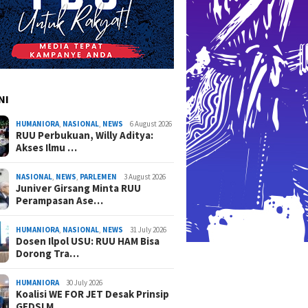
NI
HUMANIORA
,
NASIONAL
,
NEWS
6 August 2026
RUU Perbukuan, Willy Aditya:
Akses Ilmu …
NASIONAL
,
NEWS
,
PARLEMEN
3 August 2026
Juniver Girsang Minta RUU
Perampasan Ase…
HUMANIORA
,
NASIONAL
,
NEWS
31 July 2026
Dosen Ilpol USU: RUU HAM Bisa
Dorong Tra…
HUMANIORA
30 July 2026
Koalisi WE FOR JET Desak Prinsip
GEDSI M…