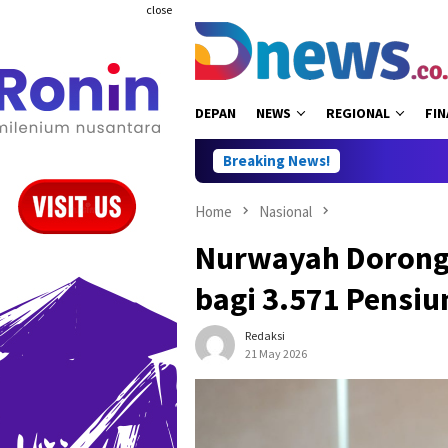
Skip
close
to
content
DEPAN
NEWS
REGIONAL
FIN
Breaking News!
Home
Nasional
Nurwayah Dorong
bagi 3.571 Pensiu
Redaksi
21 May 2026