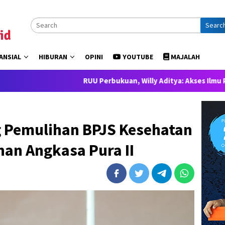
Searc
ANSIAL
HIBURAN
OPINI
YOUTUBE
MAJALAH
RUU Perbukuan, Willy Aditya: Akses Ilmu Pengetahuan a
 Pemulihan BPJS Kesehatan
nan Angkasa Pura II