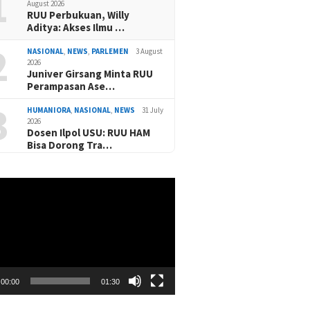
1
August 2026
RUU Perbukuan, Willy
Aditya: Akses Ilmu …
2
NASIONAL
,
NEWS
,
PARLEMEN
3 August
2026
Juniver Girsang Minta RUU
Perampasan Ase…
3
HUMANIORA
,
NASIONAL
,
NEWS
31 July
2026
Dosen Ilpol USU: RUU HAM
Bisa Dorong Tra…
00:00
01:30