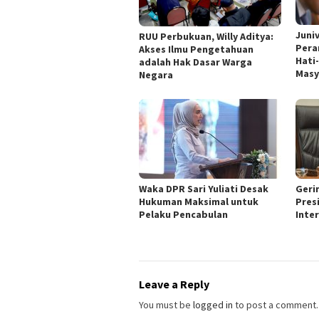
Juni
RUU Perbukuan, Willy Aditya:
Pera
Akses Ilmu Pengetahuan
Hati
adalah Hak Dasar Warga
Masy
Negara
Waka DPR Sari Yuliati Desak
Geri
Hukuman Maksimal untuk
Pres
Pelaku Pencabulan
Inte
Leave a Reply
You must be
logged in
to post a comment.