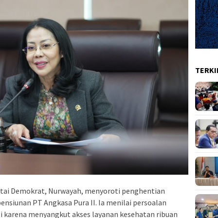
TERKI
artai Demokrat, Nurwayah, menyoroti penghentian
ensiunan PT Angkasa Pura II. Ia menilai persoalan
usi karena menyangkut akses layanan kesehatan ribuan