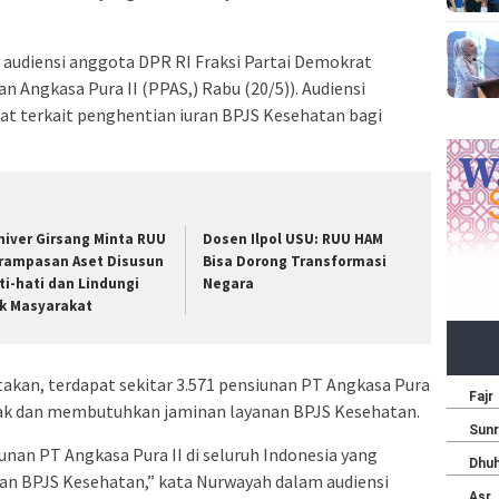
 audiensi anggota DPR RI Fraksi Partai Demokrat
 Angkasa Pura II (PPAS,) Rabu (20/5)). Audiensi
t terkait penghentian iuran BPJS Kesehatan bagi
niver Girsang Minta RUU
Dosen Ilpol USU: RUU HAM
rampasan Aset Disusun
Bisa Dorong Transformasi
ti-hati dan Lindungi
Negara
k Masyarakat
akan, terdapat sekitar 3.571 pensiunan PT Angkasa Pura
mpak dan membutuhkan jaminan layanan BPJS Kesehatan.
iunan PT Angkasa Pura II di seluruh Indonesia yang
n BPJS Kesehatan,” kata Nurwayah dalam audiensi