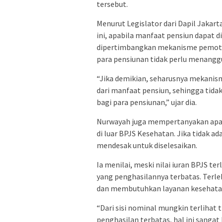
tersebut.
Menurut Legislator dari Dapil Jakarta
ini, apabila manfaat pensiun dapat
dipertimbangkan mekanisme pemoton
para pensiunan tidak perlu menangg
“Jika demikian, seharusnya mekani
dari manfaat pensiun, sehingga tid
bagi para pensiunan,” ujar dia.
Nurwayah juga mempertanyakan apaka
di luar BPJS Kesehatan. Jika tidak a
mendesak untuk diselesaikan.
Ia menilai, meski nilai iuran BPJS ter
yang penghasilannya terbatas. Terleb
dan membutuhkan layanan kesehatan 
“Dari sisi nominal mungkin terlihat 
penghasilan terbatas, hal ini sangat 