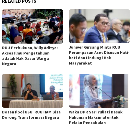
RELATED POSTS
Juniver Girsang Minta RUU
RUU Perbukuan, Willy Aditya:
Perampasan Aset Disusun Hati-
Akses Ilmu Pengetahuan
hati dan Lindungi Hak
adalah Hak Dasar Warga
Masyarakat
Negara
Dosen Ilpol USU: RUU HAM Bisa
Waka DPR Sari Yuliati Desak
Dorong Transformasi Negara
Hukuman Maksimal untuk
Pelaku Pencabulan