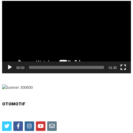
Video
Player
00:00
01:30
OTOMOTIF
twitter
facebook
instagram
youtube
email