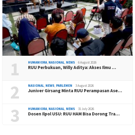
1
HUMANIORA
,
NASIONAL
,
NEWS
6 August 2026
RUU Perbukuan, Willy Aditya: Akses Ilmu …
2
NASIONAL
,
NEWS
,
PARLEMEN
3 August 2026
Juniver Girsang Minta RUU Perampasan Ase…
3
HUMANIORA
,
NASIONAL
,
NEWS
31 July 2026
Dosen Ilpol USU: RUU HAM Bisa Dorong Tra…