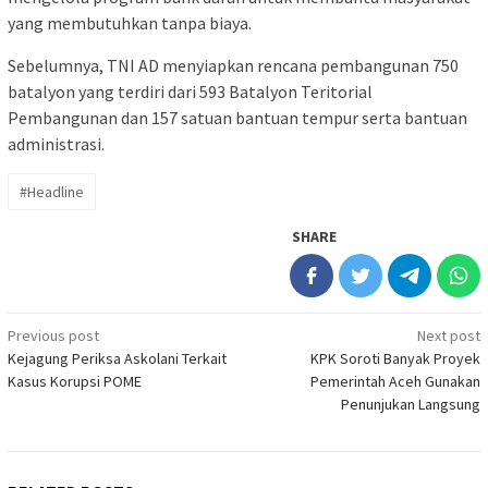
yang membutuhkan tanpa biaya.
Sebelumnya, TNI AD menyiapkan rencana pembangunan 750
batalyon yang terdiri dari 593 Batalyon Teritorial
Pembangunan dan 157 satuan bantuan tempur serta bantuan
administrasi.
#Headline
SHARE
Post
Previous post
Next post
Kejagung Periksa Askolani Terkait
KPK Soroti Banyak Proyek
navigation
Kasus Korupsi POME
Pemerintah Aceh Gunakan
Penunjukan Langsung