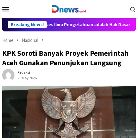
Skip
Mobile
to
Menu
content
y Aditya: Akses Ilmu Pengetahuan adalah Hak Dasar Warga Negar
Breaking News!
Home
Nasional
KPK Soroti Banyak Proyek Pemerintah
Aceh Gunakan Penunjukan Langsung
Redaksi
20 May 2026