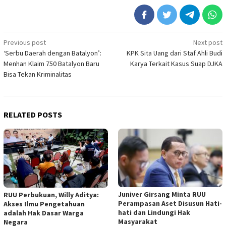
Post
Previous post
Next post
‘Serbu Daerah dengan Batalyon’:
KPK Sita Uang dari Staf Ahli Budi
navigation
Menhan Klaim 750 Batalyon Baru
Karya Terkait Kasus Suap DJKA
Bisa Tekan Kriminalitas
RELATED POSTS
Juniver Girsang Minta RUU
RUU Perbukuan, Willy Aditya:
Perampasan Aset Disusun Hati-
Akses Ilmu Pengetahuan
hati dan Lindungi Hak
adalah Hak Dasar Warga
Masyarakat
Negara