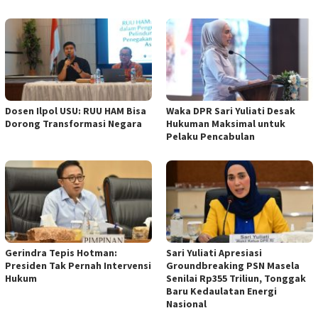
Dosen Ilpol USU: RUU HAM Bisa
Waka DPR Sari Yuliati Desak
Dorong Transformasi Negara
Hukuman Maksimal untuk
Pelaku Pencabulan
Gerindra Tepis Hotman:
Sari Yuliati Apresiasi
Presiden Tak Pernah Intervensi
Groundbreaking PSN Masela
Hukum
Senilai Rp355 Triliun, Tonggak
Baru Kedaulatan Energi
Nasional