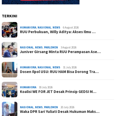
TERKINI
HUMANIORA
,
NASIONAL
,
NEWS
6 August 2026
RUU Perbukuan, Willy Aditya: Akses Ilmu …
NASIONAL
,
NEWS
,
PARLEMEN
3 August 2026
Juniver Girsang Minta RUU Perampasan Ase…
HUMANIORA
,
NASIONAL
,
NEWS
31 July 2026
Dosen Ilpol USU: RUU HAM Bisa Dorong Tra…
HUMANIORA
30 July 2026
Koalisi WE FOR JET Desak Prinsip GEDSI M…
NASIONAL
,
NEWS
,
PARLEMEN
20 July 2026
Waka DPR Sari Yuliati Desak Hukuman Maks…