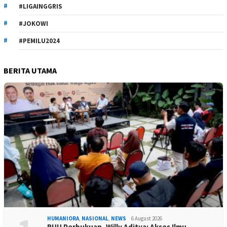
#LIGAINGGRIS
#JOKOWI
#PEMILU2024
BERITA UTAMA
HUMANIORA
,
NASIONAL
,
NEWS
6 August 2026
RUU Perbukuan, Willy Aditya: Akses Ilmu …