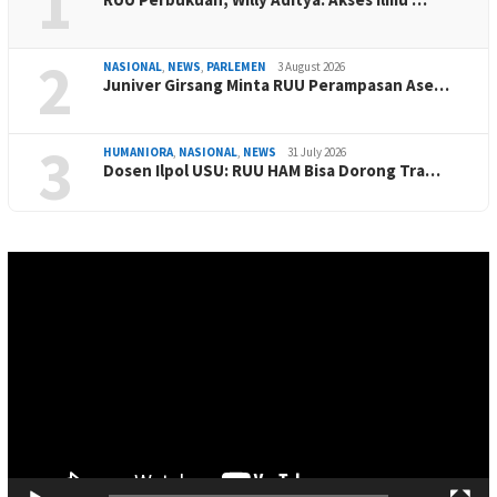
1
2
NASIONAL
,
NEWS
,
PARLEMEN
3 August 2026
Juniver Girsang Minta RUU Perampasan Ase…
3
HUMANIORA
,
NASIONAL
,
NEWS
31 July 2026
Dosen Ilpol USU: RUU HAM Bisa Dorong Tra…
Video
Player