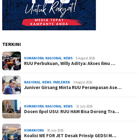
TERKINI
HUMANIORA
,
NASIONAL
,
NEWS
6 August 2026
RUU Perbukuan, Willy Aditya: Akses Ilmu …
NASIONAL
,
NEWS
,
PARLEMEN
3 August 2026
Juniver Girsang Minta RUU Perampasan Ase…
HUMANIORA
,
NASIONAL
,
NEWS
31 July 2026
Dosen Ilpol USU: RUU HAM Bisa Dorong Tra…
HUMANIORA
30 July 2026
Koalisi WE FOR JET Desak Prinsip GEDSI M…