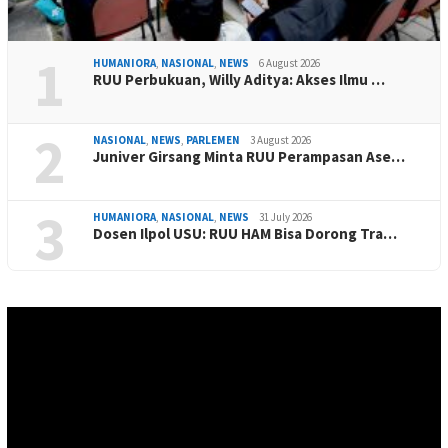
1
HUMANIORA
,
NASIONAL
,
NEWS
6 August 2026
RUU Perbukuan, Willy Aditya: Akses Ilmu …
2
NASIONAL
,
NEWS
,
PARLEMEN
3 August 2026
Juniver Girsang Minta RUU Perampasan Ase…
3
HUMANIORA
,
NASIONAL
,
NEWS
31 July 2026
Dosen Ilpol USU: RUU HAM Bisa Dorong Tra…
Video
Player