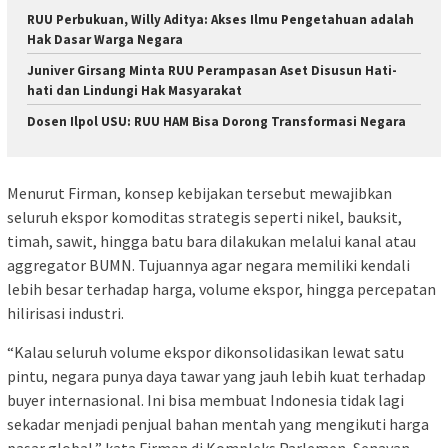
RUU Perbukuan, Willy Aditya: Akses Ilmu Pengetahuan adalah
Hak Dasar Warga Negara
Juniver Girsang Minta RUU Perampasan Aset Disusun Hati-
hati dan Lindungi Hak Masyarakat
Dosen Ilpol USU: RUU HAM Bisa Dorong Transformasi Negara
Menurut Firman, konsep kebijakan tersebut mewajibkan
seluruh ekspor komoditas strategis seperti nikel, bauksit,
timah, sawit, hingga batu bara dilakukan melalui kanal atau
aggregator BUMN. Tujuannya agar negara memiliki kendali
lebih besar terhadap harga, volume ekspor, hingga percepatan
hilirisasi industri.
“Kalau seluruh volume ekspor dikonsolidasikan lewat satu
pintu, negara punya daya tawar yang jauh lebih kuat terhadap
buyer internasional. Ini bisa membuat Indonesia tidak lagi
sekadar menjadi penjual bahan mentah yang mengikuti harga
pasar global,” kata Firman di Kompleks Parlemen, Senayan,