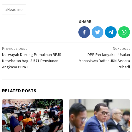
#Headline
SHARE
Post
Previous post
Next post
Nurwayah Dorong Pemulihan BPJS
DPR Pertanyakan Usulan
navigation
Kesehatan bagi 3.571 Pensiunan
Mahasiswa Daftar JKN Secara
Angkasa Pura II
Pribadi
RELATED POSTS