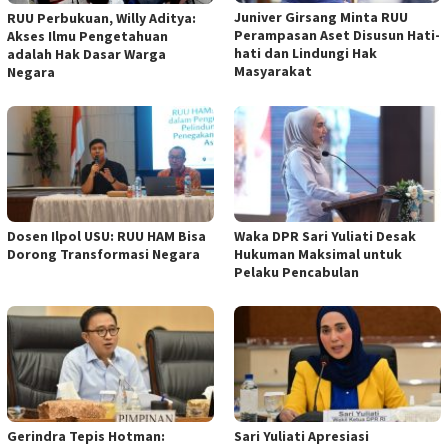
Juniver Girsang Minta RUU
RUU Perbukuan, Willy Aditya:
Perampasan Aset Disusun Hati-
Akses Ilmu Pengetahuan
hati dan Lindungi Hak
adalah Hak Dasar Warga
Masyarakat
Negara
Dosen Ilpol USU: RUU HAM Bisa
Waka DPR Sari Yuliati Desak
Dorong Transformasi Negara
Hukuman Maksimal untuk
Pelaku Pencabulan
Gerindra Tepis Hotman:
Sari Yuliati Apresiasi