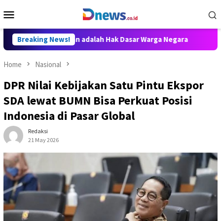
Skip
Mobile
to
Menu
content
mu Pengetahuan adalah Hak Dasar Warga Negara
Breaking News!
Juniver G
Home
Nasional
DPR Nilai Kebijakan Satu Pintu Ekspor
SDA lewat BUMN Bisa Perkuat Posisi
Indonesia di Pasar Global
Redaksi
21 May 2026