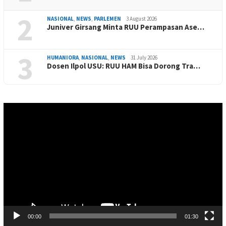
2
NASIONAL
,
NEWS
,
PARLEMEN
3 August 2026
Juniver Girsang Minta RUU Perampasan Ase…
3
HUMANIORA
,
NASIONAL
,
NEWS
31 July 2026
Dosen Ilpol USU: RUU HAM Bisa Dorong Tra…
Video
Player
00:00
01:30