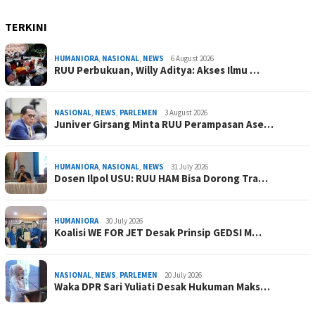
TERKINI
HUMANIORA
,
NASIONAL
,
NEWS
6 August 2026
RUU Perbukuan, Willy Aditya: Akses Ilmu …
NASIONAL
,
NEWS
,
PARLEMEN
3 August 2026
Juniver Girsang Minta RUU Perampasan Ase…
HUMANIORA
,
NASIONAL
,
NEWS
31 July 2026
Dosen Ilpol USU: RUU HAM Bisa Dorong Tra…
HUMANIORA
30 July 2026
Koalisi WE FOR JET Desak Prinsip GEDSI M…
NASIONAL
,
NEWS
,
PARLEMEN
20 July 2026
Waka DPR Sari Yuliati Desak Hukuman Maks…