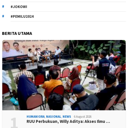
#JOKOWI
#PEMILU2024
BERITA UTAMA
1
HUMANIORA
,
NASIONAL
,
NEWS
6 August 2026
RUU Perbukuan, Willy Aditya: Akses Ilmu …