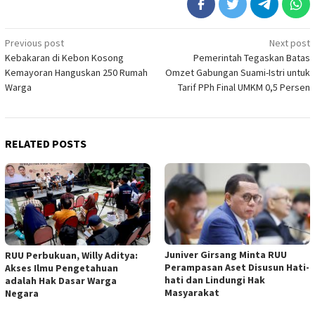
Post
Previous post
Next post
Kebakaran di Kebon Kosong
Pemerintah Tegaskan Batas
navigation
Kemayoran Hanguskan 250 Rumah
Omzet Gabungan Suami-Istri untuk
Warga
Tarif PPh Final UMKM 0,5 Persen
RELATED POSTS
Juniver Girsang Minta RUU
RUU Perbukuan, Willy Aditya:
Perampasan Aset Disusun Hati-
Akses Ilmu Pengetahuan
hati dan Lindungi Hak
adalah Hak Dasar Warga
Masyarakat
Negara