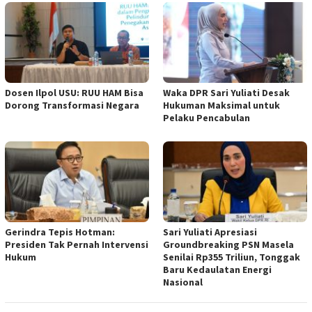
Dosen Ilpol USU: RUU HAM Bisa
Waka DPR Sari Yuliati Desak
Dorong Transformasi Negara
Hukuman Maksimal untuk
Pelaku Pencabulan
Gerindra Tepis Hotman:
Sari Yuliati Apresiasi
Presiden Tak Pernah Intervensi
Groundbreaking PSN Masela
Hukum
Senilai Rp355 Triliun, Tonggak
Baru Kedaulatan Energi
Nasional