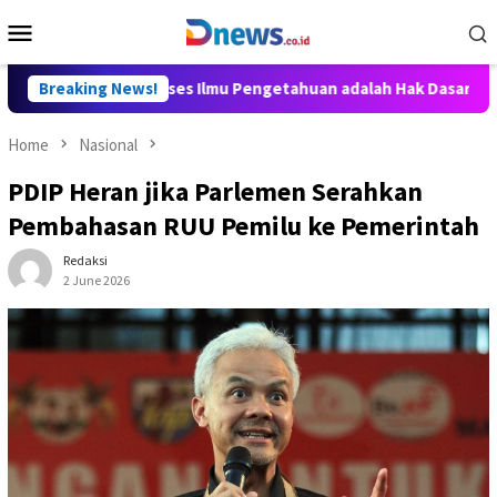
Skip
Mobile
to
Menu
content
y Aditya: Akses Ilmu Pengetahuan adalah Hak Dasar Warga Negar
Breaking News!
Home
Nasional
PDIP Heran jika Parlemen Serahkan
Pembahasan RUU Pemilu ke Pemerintah
Redaksi
2 June 2026