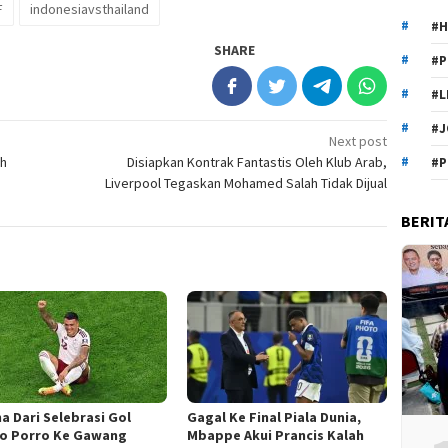
F
indonesiavsthailand
#H
SHARE
#P
#L
#J
Next post
ah
Disiapkan Kontrak Fantastis Oleh Klub Arab,
#P
Liverpool Tegaskan Mohamed Salah Tidak Dijual
BERIT
a Dari Selebrasi Gol
Gagal Ke Final Piala Dunia,
o Porro Ke Gawang
Mbappe Akui Prancis Kalah