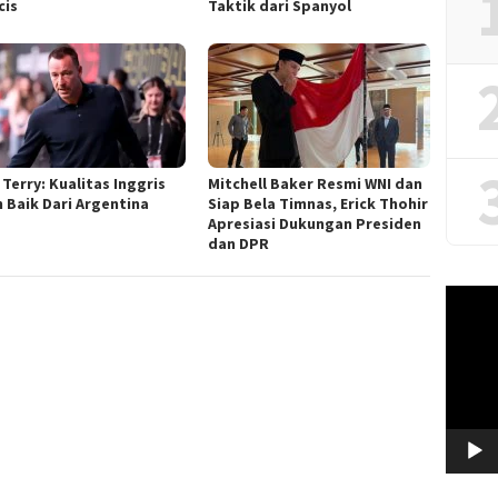
cis
Taktik dari Spanyol
Terry: Kualitas Inggris
Mitchell Baker Resmi WNI dan
h Baik Dari Argentina
Siap Bela Timnas, Erick Thohir
Apresiasi Dukungan Presiden
dan DPR
Video
Player