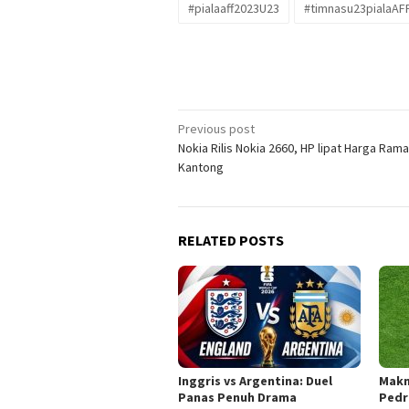
#pialaaff2023U23
#timnasu23pialaAF
Post
Previous post
Nokia Rilis Nokia 2660, HP lipat Harga Ram
navigation
Kantong
RELATED POSTS
Inggris vs Argentina: Duel
Makn
Panas Penuh Drama
Pedr