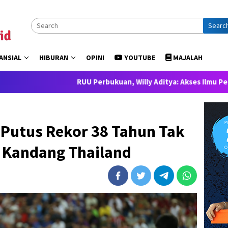
Searc
ANSIAL
HIBURAN
OPINI
YOUTUBE
MAJALAH
RUU Perbukuan, Willy Aditya: Akses Ilmu Pengetahuan ada
 Putus Rekor 38 Tahun Tak
 Kandang Thailand