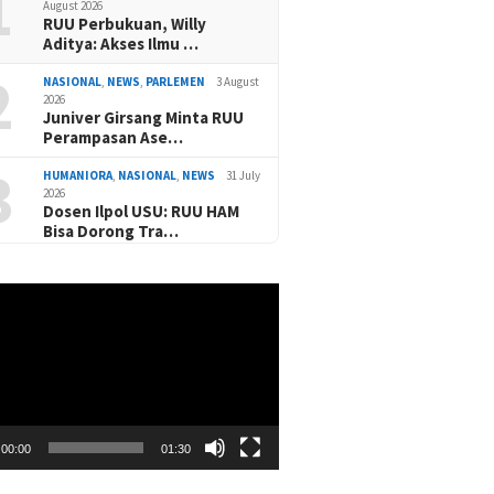
1
August 2026
RUU Perbukuan, Willy
Aditya: Akses Ilmu …
2
NASIONAL
,
NEWS
,
PARLEMEN
3 August
2026
Juniver Girsang Minta RUU
Perampasan Ase…
3
HUMANIORA
,
NASIONAL
,
NEWS
31 July
2026
Dosen Ilpol USU: RUU HAM
Bisa Dorong Tra…
00:00
01:30