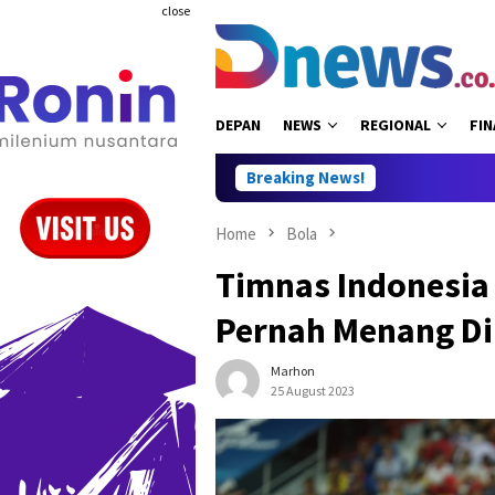
Skip
close
to
content
DEPAN
NEWS
REGIONAL
FIN
Breaking News!
Home
Bola
Timnas Indonesia
Pernah Menang Di
Marhon
25 August 2023