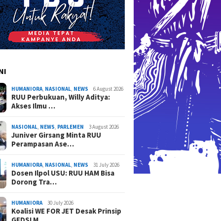
NI
HUMANIORA
,
NASIONAL
,
NEWS
6 August 2026
RUU Perbukuan, Willy Aditya:
Akses Ilmu …
NASIONAL
,
NEWS
,
PARLEMEN
3 August 2026
Juniver Girsang Minta RUU
Perampasan Ase…
HUMANIORA
,
NASIONAL
,
NEWS
31 July 2026
Dosen Ilpol USU: RUU HAM Bisa
Dorong Tra…
HUMANIORA
30 July 2026
Koalisi WE FOR JET Desak Prinsip
GEDSI M…