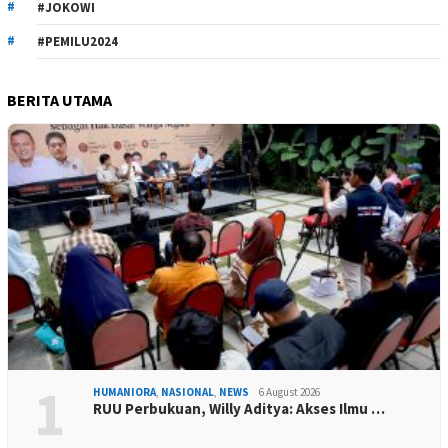
#JOKOWI
#PEMILU2024
BERITA UTAMA
1
HUMANIORA
,
NASIONAL
,
NEWS
6 August 2026
RUU Perbukuan, Willy Aditya: Akses Ilmu …