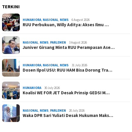
TERKINI
HUMANIORA
,
NASIONAL
,
NEWS
6 August 2026
RUU Perbukuan, Willy Aditya: Akses Ilmu …
NASIONAL
,
NEWS
,
PARLEMEN
3 August 2026
Juniver Girsang Minta RUU Perampasan Ase…
HUMANIORA
,
NASIONAL
,
NEWS
31 July 2026
Dosen Ilpol USU: RUU HAM Bisa Dorong Tra…
HUMANIORA
30 July 2026
Koalisi WE FOR JET Desak Prinsip GEDSI M…
NASIONAL
,
NEWS
,
PARLEMEN
20 July 2026
Waka DPR Sari Yuliati Desak Hukuman Maks…