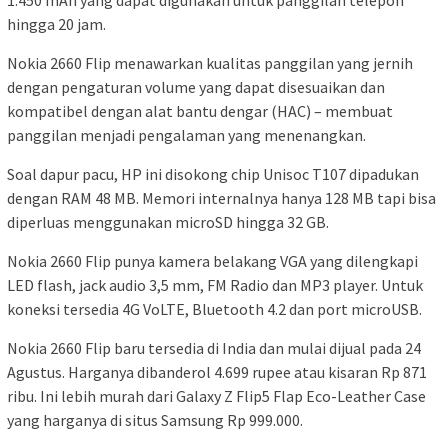
1.450 mAh yang dapat digunakan untuk panggilan telepon
hingga 20 jam.
Nokia 2660 Flip menawarkan kualitas panggilan yang jernih
dengan pengaturan volume yang dapat disesuaikan dan
kompatibel dengan alat bantu dengar (HAC) – membuat
panggilan menjadi pengalaman yang menenangkan.
Soal dapur pacu, HP ini disokong chip Unisoc T107 dipadukan
dengan RAM 48 MB. Memori internalnya hanya 128 MB tapi bisa
diperluas menggunakan microSD hingga 32 GB.
Nokia 2660 Flip punya kamera belakang VGA yang dilengkapi
LED flash, jack audio 3,5 mm, FM Radio dan MP3 player. Untuk
koneksi tersedia 4G VoLTE, Bluetooth 4.2 dan port microUSB.
Nokia 2660 Flip baru tersedia di India dan mulai dijual pada 24
Agustus. Harganya dibanderol 4.699 rupee atau kisaran Rp 871
ribu. Ini lebih murah dari Galaxy Z Flip5 Flap Eco-Leather Case
yang harganya di situs Samsung Rp 999.000.