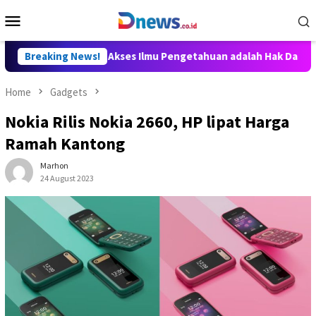
Skip
Mobile
to
Menu
content
Willy Aditya: Akses Ilmu Pengetahuan adalah Hak Dasar Warga N
Breaking News!
Home
Gadgets
Nokia Rilis Nokia 2660, HP lipat Harga
Ramah Kantong
Marhon
24 August 2023