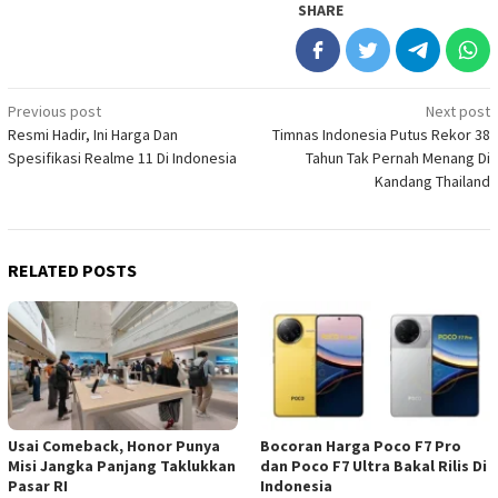
SHARE
Post
Previous post
Next post
Resmi Hadir, Ini Harga Dan
Timnas Indonesia Putus Rekor 38
navigation
Spesifikasi Realme 11 Di Indonesia
Tahun Tak Pernah Menang Di
Kandang Thailand
RELATED POSTS
Usai Comeback, Honor Punya
Bocoran Harga Poco F7 Pro
Misi Jangka Panjang Taklukkan
dan Poco F7 Ultra Bakal Rilis Di
Pasar RI
Indonesia