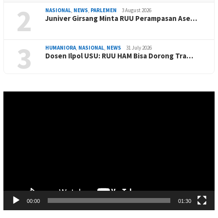
2
NASIONAL
,
NEWS
,
PARLEMEN
3 August 2026
Juniver Girsang Minta RUU Perampasan Ase…
3
HUMANIORA
,
NASIONAL
,
NEWS
31 July 2026
Dosen Ilpol USU: RUU HAM Bisa Dorong Tra…
Video
Player
00:00
01:30