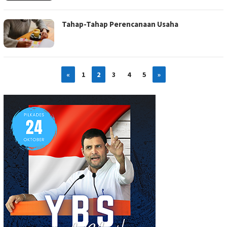
Tahap-Tahap Perencanaan Usaha
«
1
2
3
4
5
»