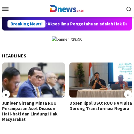
Skip
Mobile
to
Menu
content
n, Willy Aditya: Akses Ilmu Pengetahuan adalah Hak Dasar Warga
Breaking News!
HEADLINES
«
»
Juniver Girsang Minta RUU
Dosen Ilpol USU: RUU HAM Bisa
Perampasan Aset Disusun
Dorong Transformasi Negara
Hati-hati dan Lindungi Hak
Masyarakat