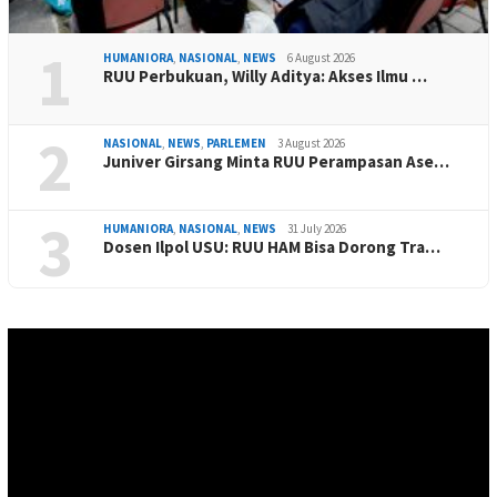
1
HUMANIORA
,
NASIONAL
,
NEWS
6 August 2026
RUU Perbukuan, Willy Aditya: Akses Ilmu …
2
NASIONAL
,
NEWS
,
PARLEMEN
3 August 2026
Juniver Girsang Minta RUU Perampasan Ase…
3
HUMANIORA
,
NASIONAL
,
NEWS
31 July 2026
Dosen Ilpol USU: RUU HAM Bisa Dorong Tra…
Video
Player