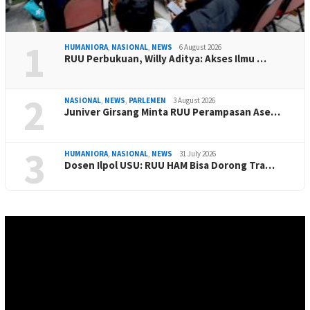
1
HUMANIORA
,
NASIONAL
,
NEWS
6 August 2026
RUU Perbukuan, Willy Aditya: Akses Ilmu …
2
NASIONAL
,
NEWS
,
PARLEMEN
3 August 2026
Juniver Girsang Minta RUU Perampasan Ase…
3
HUMANIORA
,
NASIONAL
,
NEWS
31 July 2026
Dosen Ilpol USU: RUU HAM Bisa Dorong Tra…
Video
Player