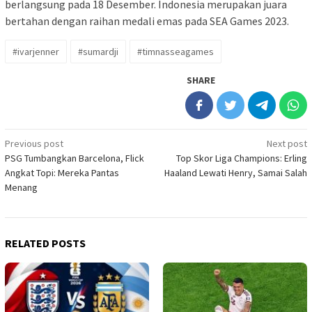
berlangsung pada 18 Desember. Indonesia merupakan juara
bertahan dengan raihan medali emas pada SEA Games 2023.
#ivarjenner
#sumardji
#timnasseagames
SHARE
Post
Previous post
Next post
PSG Tumbangkan Barcelona, Flick
Top Skor Liga Champions: Erling
navigation
Angkat Topi: Mereka Pantas
Haaland Lewati Henry, Samai Salah
Menang
RELATED POSTS