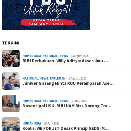
TERKINI
HUMANIORA
,
NASIONAL
,
NEWS
6 August 2026
RUU Perbukuan, Willy Aditya: Akses Ilmu …
NASIONAL
,
NEWS
,
PARLEMEN
3 August 2026
Juniver Girsang Minta RUU Perampasan Ase…
HUMANIORA
,
NASIONAL
,
NEWS
31 July 2026
Dosen Ilpol USU: RUU HAM Bisa Dorong Tra…
HUMANIORA
30 July 2026
Koalisi WE FOR JET Desak Prinsip GEDSI M…