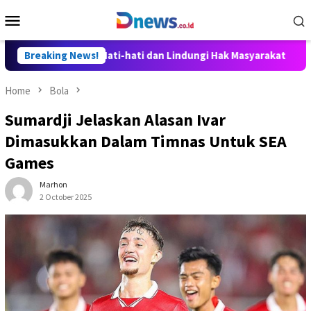
Skip
Mobile
to
Menu
content
t Disusun Hati-hati dan Lindungi Hak Masyarakat
Breaking News!
Dosen 
Home
Bola
Sumardji Jelaskan Alasan Ivar
Dimasukkan Dalam Timnas Untuk SEA
Games
Marhon
2 October 2025