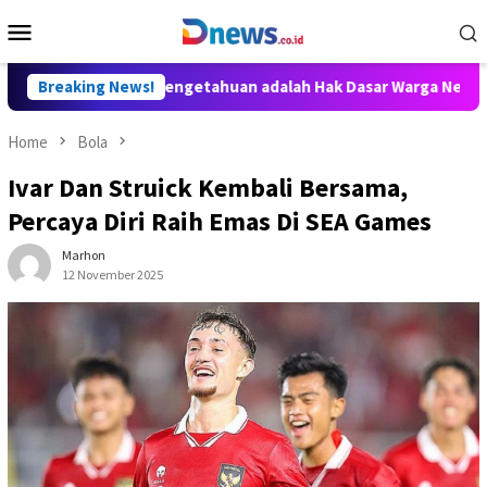
Skip
Mobile
to
Menu
content
 Akses Ilmu Pengetahuan adalah Hak Dasar Warga Negara
Breaking News!
Home
Bola
Ivar Dan Struick Kembali Bersama,
Percaya Diri Raih Emas Di SEA Games
Marhon
12 November 2025