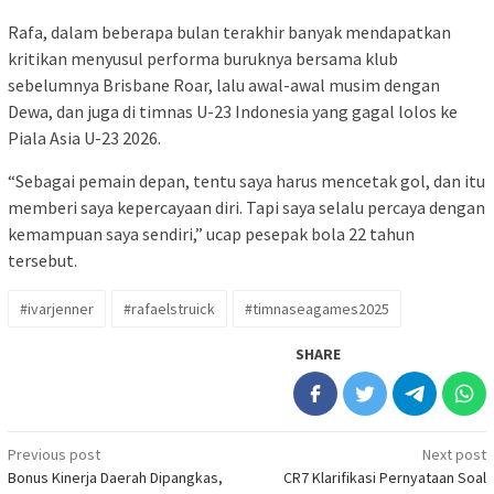
Rafa, dalam beberapa bulan terakhir banyak mendapatkan
kritikan menyusul performa buruknya bersama klub
sebelumnya Brisbane Roar, lalu awal-awal musim dengan
Dewa, dan juga di timnas U-23 Indonesia yang gagal lolos ke
Piala Asia U-23 2026.
“Sebagai pemain depan, tentu saya harus mencetak gol, dan itu
memberi saya kepercayaan diri. Tapi saya selalu percaya dengan
kemampuan saya sendiri,” ucap pesepak bola 22 tahun
tersebut.
#ivarjenner
#rafaelstruick
#timnaseagames2025
SHARE
Post
Previous post
Next post
Bonus Kinerja Daerah Dipangkas,
CR7 Klarifikasi Pernyataan Soal
navigation