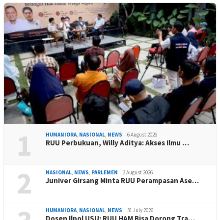
1
HUMANIORA
,
NASIONAL
,
NEWS
6 August 2026
RUU Perbukuan, Willy Aditya: Akses Ilmu …
2
NASIONAL
,
NEWS
,
PARLEMEN
3 August 2026
Juniver Girsang Minta RUU Perampasan Ase…
HUMANIORA
,
NASIONAL
,
NEWS
31 July 2026
Dosen Ilpol USU: RUU HAM Bisa Dorong Tra…