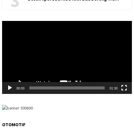
3
Video
Player
00:00
01:30
OTOMOTIF