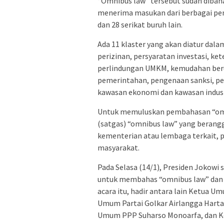
“Omnibus law” tersebut sudah dibah
menerima masukan dari berbagai pem
dan 28 serikat buruh lain.
Ada 11 klaster yang akan diatur dal
perizinan, persyaratan investasi, 
perlindungan UMKM, kemudahan berus
pemerintahan, pengenaan sanksi, pe
kawasan ekonomi dan kawasan indust
Untuk memuluskan pembahasan “omn
(satgas) “omnibus law” yang berangg
kementerian atau lembaga terkait, 
masyarakat.
Pada Selasa (14/1), Presiden Jokowi
untuk membahas “omnibus law” dan p
acara itu, hadir antara lain Ketua 
Umum Partai Golkar Airlangga Harta
Umum PPP Suharso Monoarfa, dan K