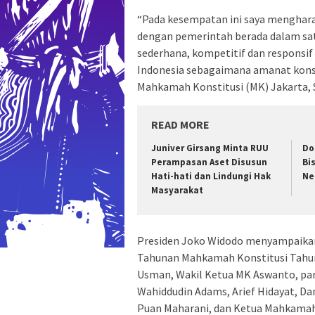
“Pada kesempatan ini saya menghar
dengan pemerintah berada dalam satu
sederhana, kompetitif dan responsif 
Indonesia sebagaimana amanat konsti
Mahkamah Konstitusi (MK) Jakarta, 
READ MORE
Juniver Girsang Minta RUU
Do
Perampasan Aset Disusun
Bi
Hati-hati dan Lindungi Hak
Ne
Masyarakat
Presiden Joko Widodo menyampaikan
Tahunan Mahkamah Konstitusi Tahun
Usman, Wakil Ketua MK Aswanto, pa
Wahiddudin Adams, Arief Hidayat, Dan
Puan Maharani, dan Ketua Mahkamah A