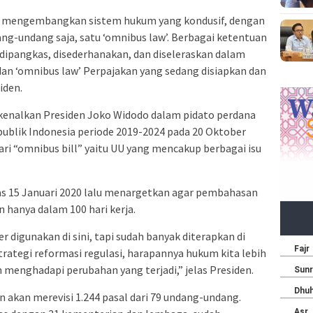
 mengembangkan sistem hukum yang kondusif, dengan
g-undang saja, satu ‘omnibus law’. Berbagai ketentuan
ipangkas, disederhanakan, dan diseleraskan dalam
dan ‘omnibus law’ Perpajakan yang sedang disiapkan dan
iden.
rkenalkan Presiden Joko Widodo dalam pidato perdana
epublik Indonesia periode 2019-2024 pada 20 Oktober
dari “omnibus bill” yaitu UU yang mencakup berbagai isu
as 15 Januari 2020 lalu menargetkan agar pembahasan
 hanya dalam 100 hari kerja.
igunakan di sini, tapi sudah banyak diterapkan di
 strategi reformasi regulasi, harapannya hukum kita lebih
m menghadapi perubahan yang terjadi,” jelas Presiden.
 akan merevisi 1.244 pasal dari 79 undang-undang.