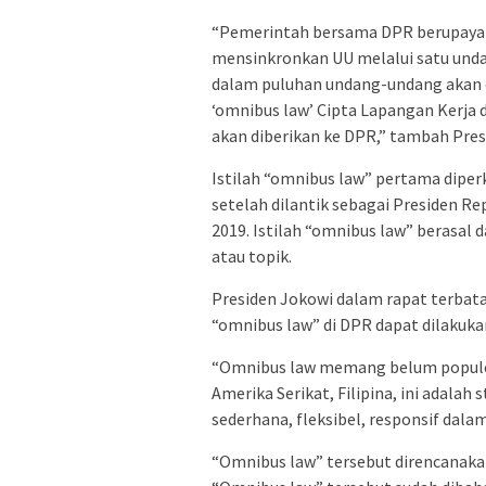
“Pemerintah bersama DPR berupaya
mensinkronkan UU melalui satu undan
dalam puluhan undang-undang akan d
‘omnibus law’ Cipta Lapangan Kerja 
akan diberikan ke DPR,” tambah Pres
Istilah “omnibus law” pertama dipe
setelah dilantik sebagai Presiden R
2019. Istilah “omnibus law” berasal 
atau topik.
Presiden Jokowi dalam rapat terbat
“omnibus law” di DPR dapat dilakukan
“Omnibus law memang belum populer d
Amerika Serikat, Filipina, ini adalah
sederhana, fleksibel, responsif dala
“Omnibus law” tersebut direncanakan