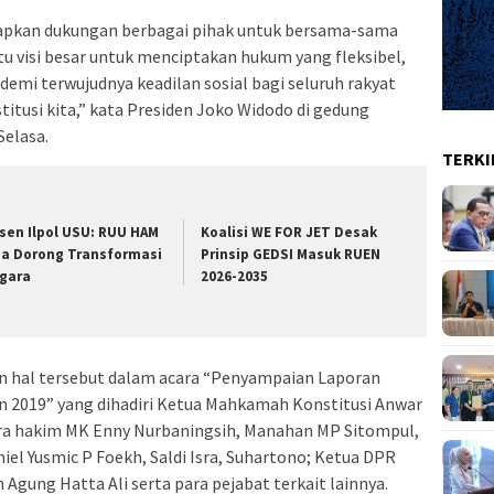
apkan dukungan berbagai pihak untuk bersama-sama
 visi besar untuk menciptakan hukum yang fleksibel,
demi terwujudnya keadilan sosial bagi seluruh rakyat
tusi kita,” kata Presiden Joko Widodo di gedung
Selasa.
TERKI
sen Ilpol USU: RUU HAM
Koalisi WE FOR JET Desak
sa Dorong Transformasi
Prinsip GEDSI Masuk RUEN
gara
2026-2035
 hal tersebut dalam acara “Penyampaian Laporan
 2019” yang dihadiri Ketua Mahkamah Konstitusi Anwar
ra hakim MK Enny Nurbaningsih, Manahan MP Sitompul,
iel Yusmic P Foekh, Saldi Isra, Suhartono; Ketua DPR
gung Hatta Ali serta para pejabat terkait lainnya.