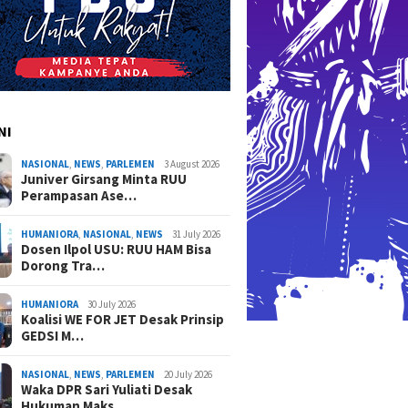
NI
NASIONAL
,
NEWS
,
PARLEMEN
3 August 2026
Juniver Girsang Minta RUU
Perampasan Ase…
HUMANIORA
,
NASIONAL
,
NEWS
31 July 2026
Dosen Ilpol USU: RUU HAM Bisa
Dorong Tra…
HUMANIORA
30 July 2026
Koalisi WE FOR JET Desak Prinsip
GEDSI M…
NASIONAL
,
NEWS
,
PARLEMEN
20 July 2026
Waka DPR Sari Yuliati Desak
Hukuman Maks…