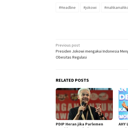
#Headline
#jokowi
#mahkamahkon
Post
Previous post
Presiden Jokowi mengakui Indonesia Men
navigation
Obesitas Regulasi
RELATED POSTS
PDIP Heran jika Parlemen
AHY 