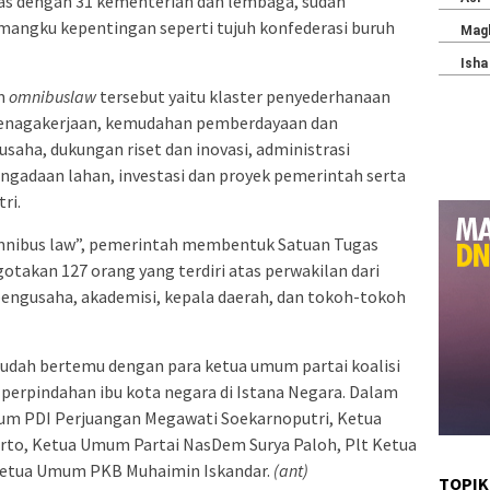
as dengan 31 kementerian dan lembaga, sudah
angku kepentingan seperti tujuh konfederasi buruh
am
omnibus
law
tersebut yaitu klaster penyederhanaan
ketenagakerjaan, kemudahan pemberdayaan dan
aha, dukungan riset dan inovasi, administrasi
ngadaan lahan, investasi dan proyek pemerintah serta
ri.
ibus law”, pemerintah membentuk Satuan Tugas
otakan 127 orang yang terdiri atas perwakilan dari
pengusaha, akademisi, kepala daerah, dan tokoh-tokoh
 sudah bertemu dengan para ketua umum partai koalisi
erpindahan ibu kota negara di Istana Negara. Dalam
Umum PDI Perjuangan Megawati Soekarnoputri, Ketua
rto, Ketua Umum Partai NasDem Surya Paloh, Plt Ketua
etua Umum PKB Muhaimin Iskandar.
(ant)
TOPIK