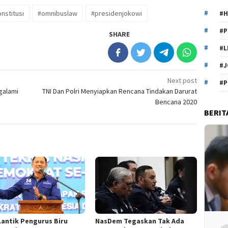
stitusi
#omnibuslaw
#presidenjokowi
#H
#P
SHARE
#L
#J
Next post
#P
galami
TNI Dan Polri Menyiapkan Rencana Tindakan Darurat
Bencana 2020
BERIT
Lantik Pengurus Biru
NasDem Tegaskan Tak Ada