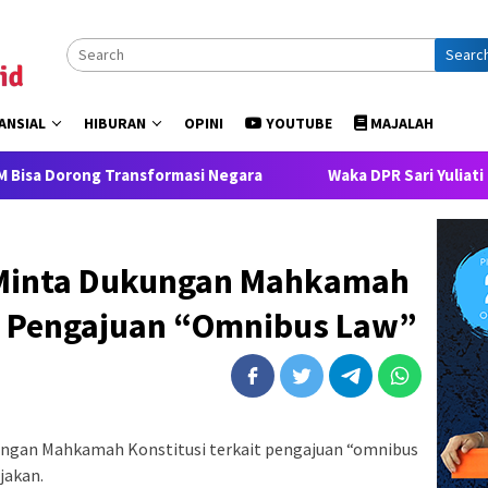
Searc
ANSIAL
HIBURAN
OPINI
YOUTUBE
MAJALAH
 Transformasi Negara
Waka DPR Sari Yuliati Desak Hukum
 Minta Dukungan Mahkamah
it Pengajuan “Omnibus Law”
ngan Mahkamah Konstitusi terkait pengajuan “omnibus
jakan.