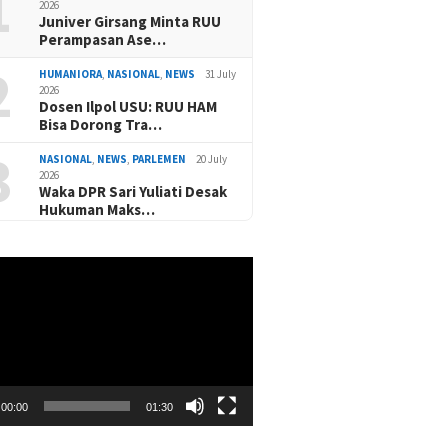
1
2026
Juniver Girsang Minta RUU
Perampasan Ase…
2
HUMANIORA
,
NASIONAL
,
NEWS
31 July
2026
Dosen Ilpol USU: RUU HAM
Bisa Dorong Tra…
3
NASIONAL
,
NEWS
,
PARLEMEN
20 July
2026
Waka DPR Sari Yuliati Desak
Hukuman Maks…
00:00
01:30