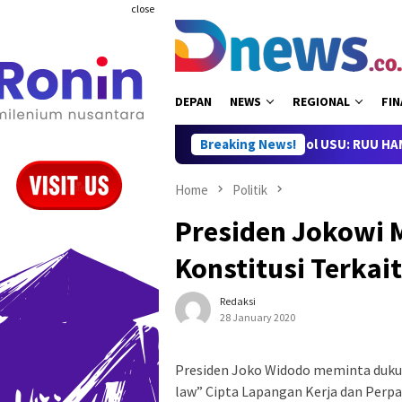
Skip
close
to
content
DEPAN
NEWS
REGIONAL
FIN
gi Hak Masyarakat
Dosen Ilpol USU: RUU HAM Bisa Dorong
Breaking News!
Home
Politik
Presiden Jokowi
Konstitusi Terka
Redaksi
28 January 2020
Presiden Joko Widodo meminta duku
law” Cipta Lapangan Kerja dan Perpa