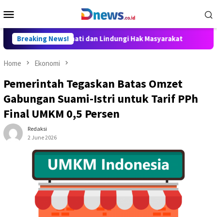
Skip
Mobile
to
Menu
content
susun Hati-hati dan Lindungi Hak Masyarakat
Breaking News!
Dosen Ilpo
Home
Ekonomi
Pemerintah Tegaskan Batas Omzet
Gabungan Suami-Istri untuk Tarif PPh
Final UMKM 0,5 Persen
Redaksi
2 June 2026