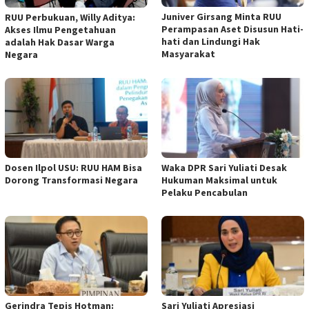
Juniver Girsang Minta RUU
RUU Perbukuan, Willy Aditya:
Perampasan Aset Disusun Hati-
Akses Ilmu Pengetahuan
hati dan Lindungi Hak
adalah Hak Dasar Warga
Masyarakat
Negara
Dosen Ilpol USU: RUU HAM Bisa
Waka DPR Sari Yuliati Desak
Dorong Transformasi Negara
Hukuman Maksimal untuk
Pelaku Pencabulan
Gerindra Tepis Hotman:
Sari Yuliati Apresiasi