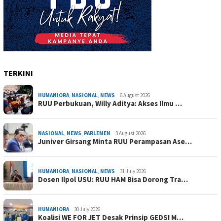
TERKINI
HUMANIORA
,
NASIONAL
,
NEWS
6 August 2026
RUU Perbukuan, Willy Aditya: Akses Ilmu …
NASIONAL
,
NEWS
,
PARLEMEN
3 August 2026
Juniver Girsang Minta RUU Perampasan Ase…
HUMANIORA
,
NASIONAL
,
NEWS
31 July 2026
Dosen Ilpol USU: RUU HAM Bisa Dorong Tra…
HUMANIORA
30 July 2026
Koalisi WE FOR JET Desak Prinsip GEDSI M…