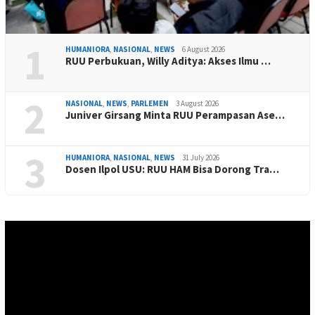
1
HUMANIORA
,
NASIONAL
,
NEWS
6 August 2026
RUU Perbukuan, Willy Aditya: Akses Ilmu …
2
NASIONAL
,
NEWS
,
PARLEMEN
3 August 2026
Juniver Girsang Minta RUU Perampasan Ase…
3
HUMANIORA
,
NASIONAL
,
NEWS
31 July 2026
Dosen Ilpol USU: RUU HAM Bisa Dorong Tra…
Video
Player