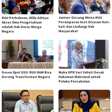
Juniver Girsang Minta RUU
RUU Perbukuan, Willy Aditya:
Perampasan Aset Disusun Hati-
Akses Ilmu Pengetahuan
hati dan Lindungi Hak
adalah Hak Dasar Warga
Masyarakat
Negara
Dosen Ilpol USU: RUU HAM Bisa
Waka DPR Sari Yuliati Desak
Dorong Transformasi Negara
Hukuman Maksimal untuk
Pelaku Pencabulan