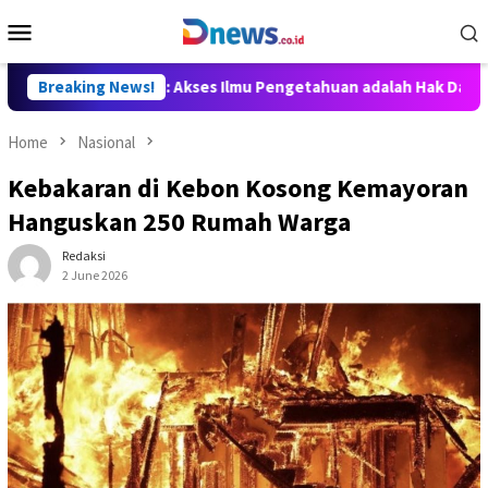
Skip
Mobile
to
Menu
content
 Willy Aditya: Akses Ilmu Pengetahuan adalah Hak Dasar Warga N
Breaking News!
Home
Nasional
Kebakaran di Kebon Kosong Kemayoran
Hanguskan 250 Rumah Warga
Redaksi
2 June 2026