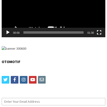
00:00
01:30
OTOMOTIF
twitter
facebook
instagram
youtube
email