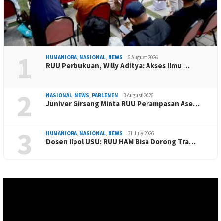
1
HUMANIORA
,
NASIONAL
,
NEWS
6 August 2026
RUU Perbukuan, Willy Aditya: Akses Ilmu …
2
NASIONAL
,
NEWS
,
PARLEMEN
3 August 2026
Juniver Girsang Minta RUU Perampasan Ase…
3
HUMANIORA
,
NASIONAL
,
NEWS
31 July 2026
Dosen Ilpol USU: RUU HAM Bisa Dorong Tra…
Video
Player