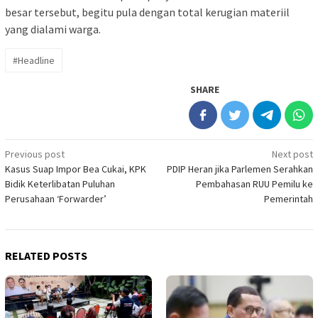
besar tersebut, begitu pula dengan total kerugian materiil
yang dialami warga.
#Headline
SHARE
Post
Previous post
Next post
Kasus Suap Impor Bea Cukai, KPK
PDIP Heran jika Parlemen Serahkan
navigation
Bidik Keterlibatan Puluhan
Pembahasan RUU Pemilu ke
Perusahaan ‘Forwarder’
Pemerintah
RELATED POSTS