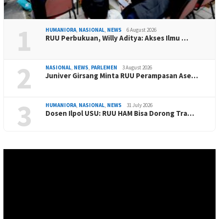
1
HUMANIORA
,
NASIONAL
,
NEWS
6 August 2026
RUU Perbukuan, Willy Aditya: Akses Ilmu …
2
NASIONAL
,
NEWS
,
PARLEMEN
3 August 2026
Juniver Girsang Minta RUU Perampasan Ase…
3
HUMANIORA
,
NASIONAL
,
NEWS
31 July 2026
Dosen Ilpol USU: RUU HAM Bisa Dorong Tra…
Video
Player