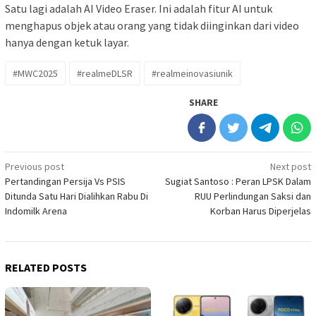
Satu lagi adalah AI Video Eraser. Ini adalah fitur AI untuk
menghapus objek atau orang yang tidak diinginkan dari video
hanya dengan ketuk layar.
#MWC2025
#realmeDLSR
#realmeinovasiunik
SHARE
Post
Previous post
Next post
Pertandingan Persija Vs PSIS
Sugiat Santoso : Peran LPSK Dalam
navigation
Ditunda Satu Hari Dialihkan Rabu Di
RUU Perlindungan Saksi dan
Indomilk Arena
Korban Harus Diperjelas
RELATED POSTS