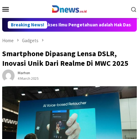
Skip
Mobile
to
Menu
content
illy Aditya: Akses Ilmu Pengetahuan adalah Hak Dasar Warga Ne
Breaking News!
Home
Gadgets
Smartphone Dipasang Lensa DSLR,
Inovasi Unik Dari Realme Di MWC 2025
Marhon
4 March 2025