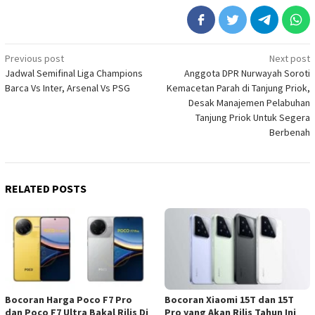
Post
Previous post
Next post
Jadwal Semifinal Liga Champions
Anggota DPR Nurwayah Soroti
navigation
Barca Vs Inter, Arsenal Vs PSG
Kemacetan Parah di Tanjung Priok,
Desak Manajemen Pelabuhan
Tanjung Priok Untuk Segera
Berbenah
RELATED POSTS
Bocoran Harga Poco F7 Pro
Bocoran Xiaomi 15T dan 15T
dan Poco F7 Ultra Bakal Rilis Di
Pro yang Akan Rilis Tahun Ini