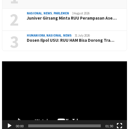
2
NASIONAL
,
NEWS
,
PARLEMEN
3 August 2026
Juniver Girsang Minta RUU Perampasan Ase…
3
HUMANIORA
,
NASIONAL
,
NEWS
31 July 2026
Dosen Ilpol USU: RUU HAM Bisa Dorong Tra…
Video
Player
00:00
01:30