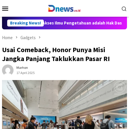
Skip
Mobile
to
Menu
content
illy Aditya: Akses Ilmu Pengetahuan adalah Hak Dasar Warga Ne
Breaking News!
Home
Gadgets
Usai Comeback, Honor Punya Misi
Jangka Panjang Taklukkan Pasar RI
Marhon
17 April 2025