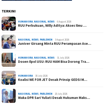
TERKINI
HUMANIORA
,
NASIONAL
,
NEWS
6 August 2026
RUU Perbukuan, Willy Aditya: Akses Ilmu …
NASIONAL
,
NEWS
,
PARLEMEN
3 August 2026
Juniver Girsang Minta RUU Perampasan Ase…
HUMANIORA
,
NASIONAL
,
NEWS
31 July 2026
Dosen Ilpol USU: RUU HAM Bisa Dorong Tra…
HUMANIORA
30 July 2026
Koalisi WE FOR JET Desak Prinsip GEDSI M…
NASIONAL
,
NEWS
,
PARLEMEN
20 July 2026
Waka DPR Sari Yuliati Desak Hukuman Maks…