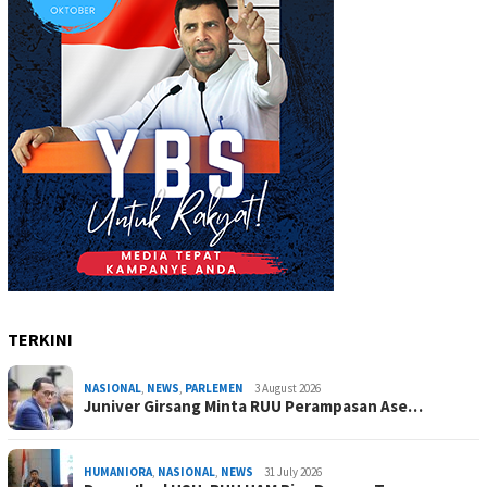
TERKINI
NASIONAL
,
NEWS
,
PARLEMEN
3 August 2026
Juniver Girsang Minta RUU Perampasan Ase…
HUMANIORA
,
NASIONAL
,
NEWS
31 July 2026