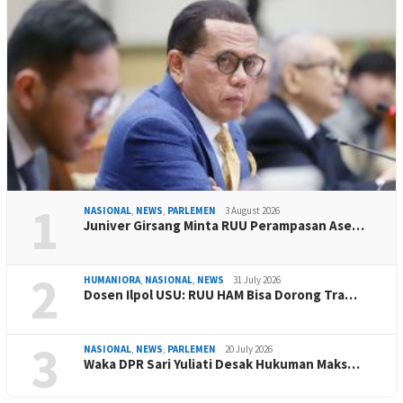
1
NASIONAL
,
NEWS
,
PARLEMEN
3 August 2026
Juniver Girsang Minta RUU Perampasan Ase…
2
HUMANIORA
,
NASIONAL
,
NEWS
31 July 2026
Dosen Ilpol USU: RUU HAM Bisa Dorong Tra…
3
NASIONAL
,
NEWS
,
PARLEMEN
20 July 2026
Waka DPR Sari Yuliati Desak Hukuman Maks…