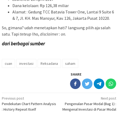
Dana kelolaan: Rp 126,38 miliar
Alamat : Gedung TCC Batavia Tower One, Lantai 9 Suite 6
& 7, Jl. KH. Mas Mansyur, Kav. 126, Jakarta Pusat 10220.
So, gimana? udah menetapkan hati? langsung pilih aja salah
satu. Tapi
teteup
lho,
disclaimer : on.
dari berbagai sumber
cuan
investasi
Reksadana
saham
SHARE
Post
Previous post
Next post
Pendekatan Chart Pattern Analysis
Pengenalan Pasar Modal (Bag 1) :
navigation
: History Repeat Itself
Mengenal Investasi di Pasar Modal