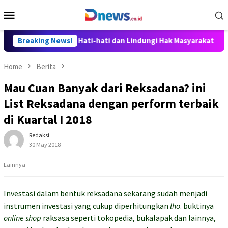
Skip
Mobile
to
Menu
content
et Disusun Hati-hati dan Lindungi Hak Masyarakat
Breaking News!
Dosen
Home
Berita
Mau Cuan Banyak dari Reksadana? ini
List Reksadana dengan perform terbaik
di Kuartal I 2018
Redaksi
30 May 2018
Lainnya
Investasi dalam bentuk reksadana sekarang sudah menjadi
instrumen investasi yang cukup diperhitungkan
lho
. buktinya
online shop
raksasa seperti tokopedia, bukalapak dan lainnya,