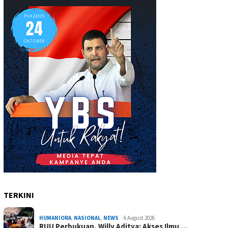
TERKINI
HUMANIORA
,
NASIONAL
,
NEWS
6 August 2026
RUU Perbukuan, Willy Aditya: Akses Ilmu …