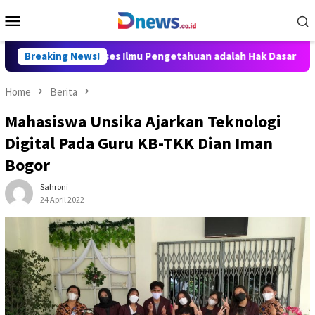
Skip
Mobile
to
Menu
content
y Aditya: Akses Ilmu Pengetahuan adalah Hak Dasar Warga Negar
Breaking News!
Home
Berita
Mahasiswa Unsika Ajarkan Teknologi
Digital Pada Guru KB-TKK Dian Iman
Bogor
Sahroni
24 April 2022