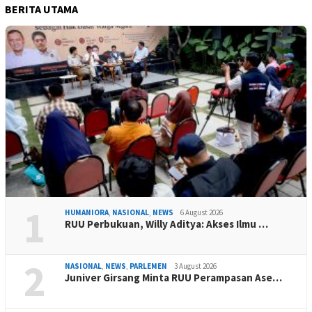
BERITA UTAMA
1
HUMANIORA
,
NASIONAL
,
NEWS
6 August 2026
RUU Perbukuan, Willy Aditya: Akses Ilmu …
2
NASIONAL
,
NEWS
,
PARLEMEN
3 August 2026
Juniver Girsang Minta RUU Perampasan Ase…