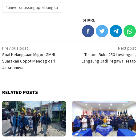
#universitassingaperbangsa
SHARE
Post
Previous post
Next post
Soal Kelangkaan Migor, GMNI
Telkom Buka 250 Lowongan,
navigation
Suarakan Copot Mendag dari
Langsung Jadi Pegawai Tetap
Jabatannya
RELATED POSTS