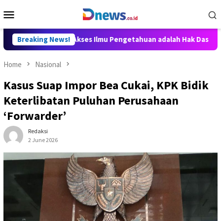
Skip
Mobile
to
Menu
content
lly Aditya: Akses Ilmu Pengetahuan adalah Hak Dasar Warga Nega
Breaking News!
Home
Nasional
Kasus Suap Impor Bea Cukai, KPK Bidik
Keterlibatan Puluhan Perusahaan
‘Forwarder’
Redaksi
2 June 2026