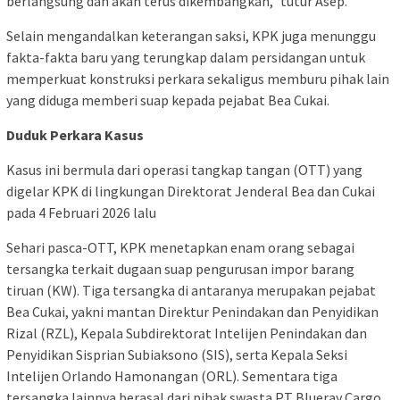
berlangsung dan akan terus dikembangkan,” tutur Asep.
​Selain mengandalkan keterangan saksi, KPK juga menunggu
fakta-fakta baru yang terungkap dalam persidangan untuk
memperkuat konstruksi perkara sekaligus memburu pihak lain
yang diduga memberi suap kepada pejabat Bea Cukai.
Duduk Perkara Kasus
Kasus ini bermula dari operasi tangkap tangan (OTT) yang
digelar KPK di lingkungan Direktorat Jenderal Bea dan Cukai
pada 4 Februari 2026 lalu
​Sehari pasca-OTT, KPK menetapkan enam orang sebagai
tersangka terkait dugaan suap pengurusan impor barang
tiruan (KW). Tiga tersangka di antaranya merupakan pejabat
Bea Cukai, yakni mantan Direktur Penindakan dan Penyidikan
Rizal (RZL), Kepala Subdirektorat Intelijen Penindakan dan
Penyidikan Sisprian Subiaksono (SIS), serta Kepala Seksi
Intelijen Orlando Hamonangan (ORL). Sementara tiga
tersangka lainnya berasal dari pihak swasta PT Blueray Cargo,