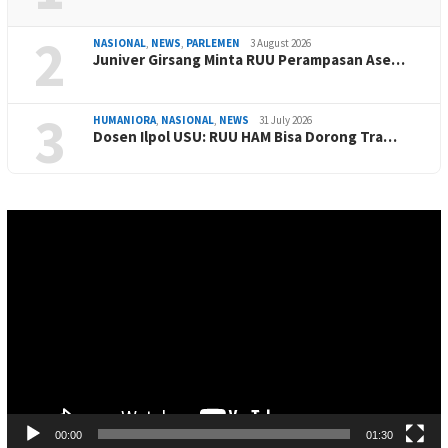
2
NASIONAL
,
NEWS
,
PARLEMEN
3 August 2026
Juniver Girsang Minta RUU Perampasan Ase…
3
HUMANIORA
,
NASIONAL
,
NEWS
31 July 2026
Dosen Ilpol USU: RUU HAM Bisa Dorong Tra…
Video
Player
00:00
01:30