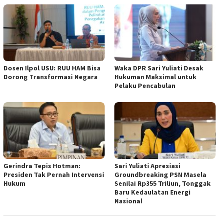
Dosen Ilpol USU: RUU HAM Bisa
Waka DPR Sari Yuliati Desak
Dorong Transformasi Negara
Hukuman Maksimal untuk
Pelaku Pencabulan
Gerindra Tepis Hotman:
Sari Yuliati Apresiasi
Presiden Tak Pernah Intervensi
Groundbreaking PSN Masela
Hukum
Senilai Rp355 Triliun, Tonggak
Baru Kedaulatan Energi
Nasional