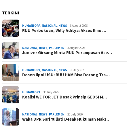
TERKINI
HUMANIORA
,
NASIONAL
,
NEWS
6 August 2026
RUU Perbukuan, Willy Aditya: Akses Ilmu …
NASIONAL
,
NEWS
,
PARLEMEN
3 August 2026
Juniver Girsang Minta RUU Perampasan Ase…
HUMANIORA
,
NASIONAL
,
NEWS
31 July 2026
Dosen Ilpol USU: RUU HAM Bisa Dorong Tra…
HUMANIORA
30 July 2026
Koalisi WE FOR JET Desak Prinsip GEDSI M…
NASIONAL
,
NEWS
,
PARLEMEN
20 July 2026
Waka DPR Sari Yuliati Desak Hukuman Maks…