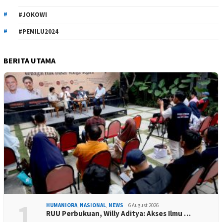
#JOKOWI
#PEMILU2024
BERITA UTAMA
1
HUMANIORA
,
NASIONAL
,
NEWS
6 August 2026
RUU Perbukuan, Willy Aditya: Akses Ilmu …