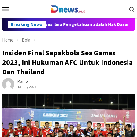
Skip
Mobile
to
Menu
content
y Aditya: Akses Ilmu Pengetahuan adalah Hak Dasar Warga Negar
Breaking News!
Home
Bola
Insiden Final Sepakbola Sea Games
2023, Ini Hukuman AFC Untuk Indonesia
Dan Thailand
Marhon
13 July 2023