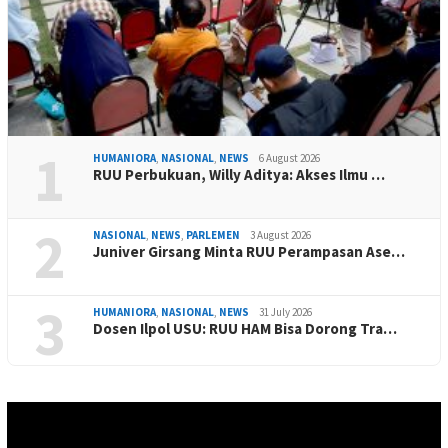
1
HUMANIORA
,
NASIONAL
,
NEWS
6 August 2026
RUU Perbukuan, Willy Aditya: Akses Ilmu …
2
NASIONAL
,
NEWS
,
PARLEMEN
3 August 2026
Juniver Girsang Minta RUU Perampasan Ase…
3
HUMANIORA
,
NASIONAL
,
NEWS
31 July 2026
Dosen Ilpol USU: RUU HAM Bisa Dorong Tra…
Video
Player