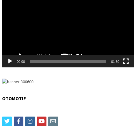
Player
00:00
01:30
OTOMOTIF
twitter
facebook
instagram
youtube
email