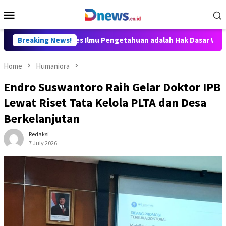
Skip
Mobile
to
Menu
content
ditya: Akses Ilmu Pengetahuan adalah Hak Dasar Warga Negara
Breaking News!
Home
Humaniora
Endro Suswantoro Raih Gelar Doktor IPB
Lewat Riset Tata Kelola PLTA dan Desa
Berkelanjutan
Redaksi
7 July 2026