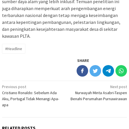
sumber daya alam yang lebih inklusif. Temuan penelitian ini
juga diharapkan memperkuat arah pengembangan energi
terbarukan nasional dengan tetap menjaga keseimbangan
antara kepentingan pembangunan, pelestarian lingkungan,
dan peningkatan kesejahteraan masyarakat desa di sekitar
kawasan PLTA.
#Headline
SHARE
Post
Previous post
Next post
Cristiano Ronaldo: Sebelum Ada
Nurwayah Minta Asabri-Taspen
navigation
Aku, Portugal Tidak Menangi Apa-
Benahi Perumahan Purnawirawan
apa
RELATED POSTS