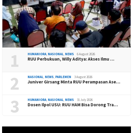
1
HUMANIORA
,
NASIONAL
,
NEWS
6 August 2026
RUU Perbukuan, Willy Aditya: Akses Ilmu …
2
NASIONAL
,
NEWS
,
PARLEMEN
3 August 2026
Juniver Girsang Minta RUU Perampasan Ase…
3
HUMANIORA
,
NASIONAL
,
NEWS
31 July 2026
Dosen Ilpol USU: RUU HAM Bisa Dorong Tra…
Video