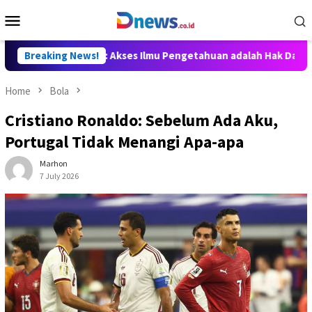
Skip
Mobile
to
Menu
content
Willy Aditya: Akses Ilmu Pengetahuan adalah Hak Dasar Warga N
Breaking News!
Home
Bola
Cristiano Ronaldo: Sebelum Ada Aku,
Portugal Tidak Menangi Apa-apa
Marhon
7 July 2026