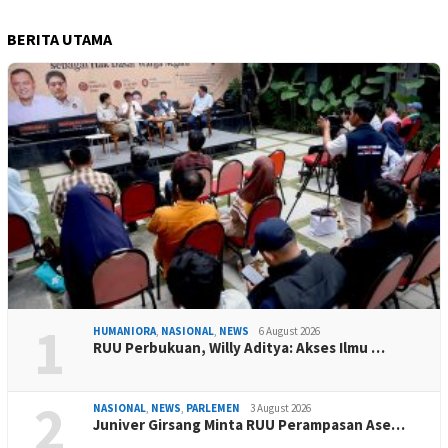
BERITA UTAMA
1
HUMANIORA
,
NASIONAL
,
NEWS
6 August 2026
RUU Perbukuan, Willy Aditya: Akses Ilmu …
2
NASIONAL
,
NEWS
,
PARLEMEN
3 August 2026
Juniver Girsang Minta RUU Perampasan Ase…