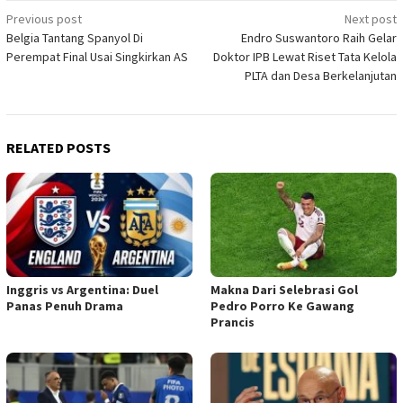
Post
Previous post
Next post
Belgia Tantang Spanyol Di
Endro Suswantoro Raih Gelar
navigation
Perempat Final Usai Singkirkan AS
Doktor IPB Lewat Riset Tata Kelola
PLTA dan Desa Berkelanjutan
RELATED POSTS
Inggris vs Argentina: Duel
Makna Dari Selebrasi Gol
Panas Penuh Drama
Pedro Porro Ke Gawang
Prancis