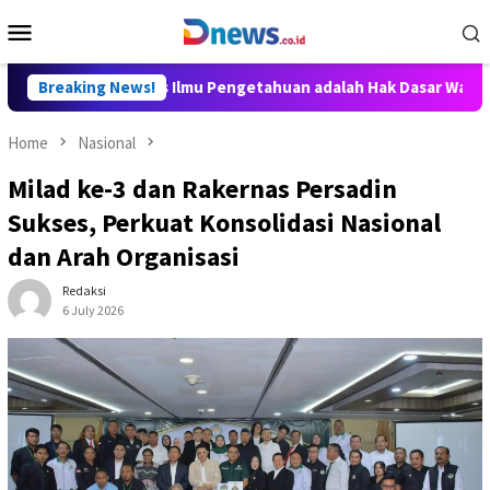
Skip
Mobile
to
Menu
content
itya: Akses Ilmu Pengetahuan adalah Hak Dasar Warga Negara
Breaking News!
Home
Nasional
Milad ke-3 dan Rakernas Persadin
Sukses, Perkuat Konsolidasi Nasional
dan Arah Organisasi
Redaksi
6 July 2026