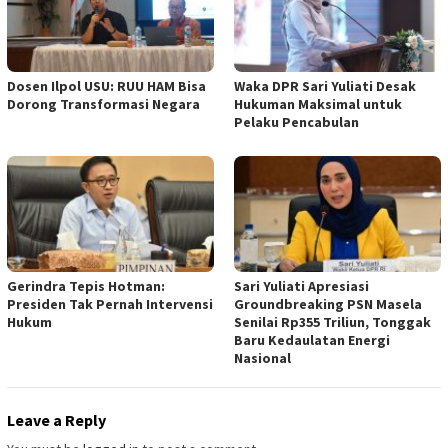
Dosen Ilpol USU: RUU HAM Bisa
Waka DPR Sari Yuliati Desak
Dorong Transformasi Negara
Hukuman Maksimal untuk
Pelaku Pencabulan
Gerindra Tepis Hotman:
Sari Yuliati Apresiasi
Presiden Tak Pernah Intervensi
Groundbreaking PSN Masela
Hukum
Senilai Rp355 Triliun, Tonggak
Baru Kedaulatan Energi
Nasional
Leave a Reply