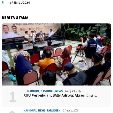
#PEMILU2024
BERITA UTAMA
1
HUMANIORA
,
NASIONAL
,
NEWS
6 August 2026
RUU Perbukuan, Willy Aditya: Akses Ilmu …
NASIONAL
,
NEWS
,
PARLEMEN
3 August 2026