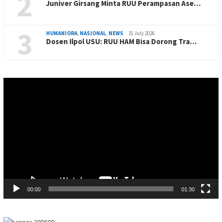
2
Juniver Girsang Minta RUU Perampasan Ase…
3
HUMANIORA
,
NASIONAL
,
NEWS
31 July 2026
Dosen Ilpol USU: RUU HAM Bisa Dorong Tra…
Video
Player
00:00
01:30