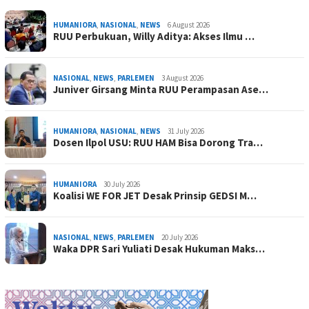
HUMANIORA
,
NASIONAL
,
NEWS
6 August 2026
RUU Perbukuan, Willy Aditya: Akses Ilmu …
NASIONAL
,
NEWS
,
PARLEMEN
3 August 2026
Juniver Girsang Minta RUU Perampasan Ase…
HUMANIORA
,
NASIONAL
,
NEWS
31 July 2026
Dosen Ilpol USU: RUU HAM Bisa Dorong Tra…
HUMANIORA
30 July 2026
Koalisi WE FOR JET Desak Prinsip GEDSI M…
NASIONAL
,
NEWS
,
PARLEMEN
20 July 2026
Waka DPR Sari Yuliati Desak Hukuman Maks…