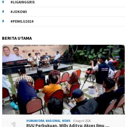
#LIGAINGGRIS
#JOKOWI
#PEMILU2024
BERITA UTAMA
1
HUMANIORA
,
NASIONAL
,
NEWS
6 August 2026
RUU Perbukuan, Willy Aditya: Akses Ilmu …