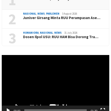
2
NASIONAL
,
NEWS
,
PARLEMEN
3 August 2026
Juniver Girsang Minta RUU Perampasan Ase…
3
HUMANIORA
,
NASIONAL
,
NEWS
31 July 2026
Dosen Ilpol USU: RUU HAM Bisa Dorong Tra…
Video
Player
00:00
01:30