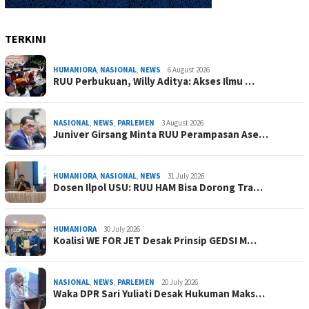
TERKINI
HUMANIORA
,
NASIONAL
,
NEWS
6 August 2026
RUU Perbukuan, Willy Aditya: Akses Ilmu …
NASIONAL
,
NEWS
,
PARLEMEN
3 August 2026
Juniver Girsang Minta RUU Perampasan Ase…
HUMANIORA
,
NASIONAL
,
NEWS
31 July 2026
Dosen Ilpol USU: RUU HAM Bisa Dorong Tra…
HUMANIORA
30 July 2026
Koalisi WE FOR JET Desak Prinsip GEDSI M…
NASIONAL
,
NEWS
,
PARLEMEN
20 July 2026
Waka DPR Sari Yuliati Desak Hukuman Maks…