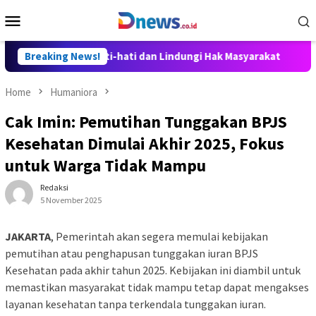
Skip
Mobile
to
Menu
content
 Disusun Hati-hati dan Lindungi Hak Masyarakat
Breaking News!
Dosen Il
Home
Humaniora
Cak Imin: Pemutihan Tunggakan BPJS
Kesehatan Dimulai Akhir 2025, Fokus
untuk Warga Tidak Mampu
Redaksi
5 November 2025
JAKARTA
, Pemerintah akan segera memulai kebijakan
pemutihan atau penghapusan tunggakan iuran BPJS
Kesehatan pada akhir tahun 2025. Kebijakan ini diambil untuk
memastikan masyarakat tidak mampu tetap dapat mengakses
layanan kesehatan tanpa terkendala tunggakan iuran.