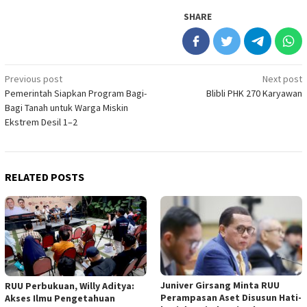
SHARE
Post
Previous post
Next post
Pemerintah Siapkan Program Bagi-
Blibli PHK 270 Karyawan
navigation
Bagi Tanah untuk Warga Miskin
Ekstrem Desil 1–2
RELATED POSTS
Juniver Girsang Minta RUU
RUU Perbukuan, Willy Aditya:
Perampasan Aset Disusun Hati-
Akses Ilmu Pengetahuan