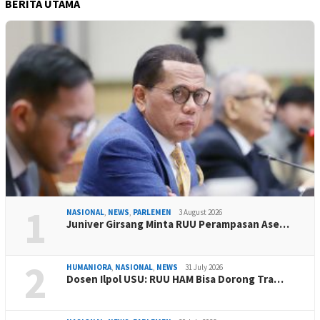
BERITA UTAMA
1
NASIONAL
,
NEWS
,
PARLEMEN
3 August 2026
Juniver Girsang Minta RUU Perampasan Ase…
2
HUMANIORA
,
NASIONAL
,
NEWS
31 July 2026
Dosen Ilpol USU: RUU HAM Bisa Dorong Tra…