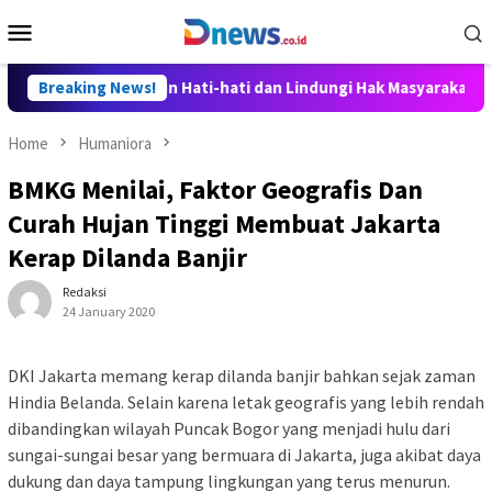
Skip
Mobile
to
Menu
content
et Disusun Hati-hati dan Lindungi Hak Masyarakat
Breaking News!
Dosen 
Home
Humaniora
BMKG Menilai, Faktor Geografis Dan
Curah Hujan Tinggi Membuat Jakarta
Kerap Dilanda Banjir
Redaksi
24 January 2020
DKI Jakarta memang kerap dilanda banjir bahkan sejak zaman
Hindia Belanda. Selain karena letak geografis yang lebih rendah
dibandingkan wilayah Puncak Bogor yang menjadi hulu dari
sungai-sungai besar yang bermuara di Jakarta, juga akibat daya
dukung dan daya tampung lingkungan yang terus menurun.