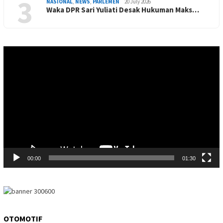
3
NASIONAL
,
NEWS
,
PARLEMEN
20 July 2026
Waka DPR Sari Yuliati Desak Hukuman Maks…
Video
Player
00:00
01:30
OTOMOTIF