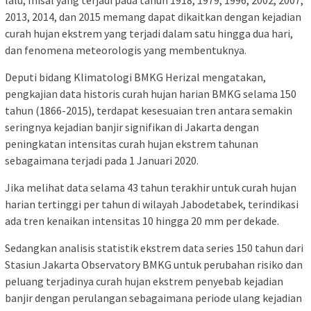
lalu, misal yang terjadi pada tahun 1918, 1979, 1996, 2002, 2007,
2013, 2014, dan 2015 memang dapat dikaitkan dengan kejadian
curah hujan ekstrem yang terjadi dalam satu hingga dua hari,
dan fenomena meteorologis yang membentuknya.
Deputi bidang Klimatologi BMKG Herizal mengatakan,
pengkajian data historis curah hujan harian BMKG selama 150
tahun (1866-2015), terdapat kesesuaian tren antara semakin
seringnya kejadian banjir signifikan di Jakarta dengan
peningkatan intensitas curah hujan ekstrem tahunan
sebagaimana terjadi pada 1 Januari 2020.
Jika melihat data selama 43 tahun terakhir untuk curah hujan
harian tertinggi per tahun di wilayah Jabodetabek, terindikasi
ada tren kenaikan intensitas 10 hingga 20 mm per dekade.
Sedangkan analisis statistik ekstrem data series 150 tahun dari
Stasiun Jakarta Observatory BMKG untuk perubahan risiko dan
peluang terjadinya curah hujan ekstrem penyebab kejadian
banjir dengan perulangan sebagaimana periode ulang kejadian