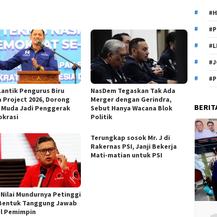
#H
#P
#L
#J
#P
Lantik Pengurus Biru
NasDem Tegaskan Tak Ada
 Project 2026, Dorong
Merger dengan Gerindra,
BERIT
 Muda Jadi Penggerak
Sebut Hanya Wacana Blok
krasi
Politik
Terungkap sosok Mr. J di
Rakernas PSI, Janji Bekerja
Mati-matian untuk PSI
 Nilai Mundurnya Petinggi
Bentuk Tanggung Jawab
l Pemimpin