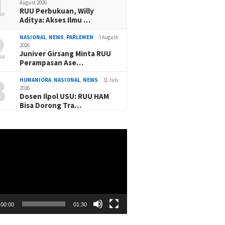
1
August 2026
RUU Perbukuan, Willy
Aditya: Akses Ilmu …
2
NASIONAL
,
NEWS
,
PARLEMEN
3 August
2026
Juniver Girsang Minta RUU
Perampasan Ase…
3
HUMANIORA
,
NASIONAL
,
NEWS
31 July
2026
Dosen Ilpol USU: RUU HAM
Bisa Dorong Tra…
00:00
01:30