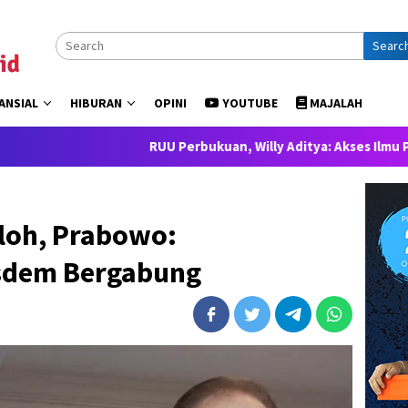
Searc
ANSIAL
HIBURAN
OPINI
YOUTUBE
MAJALAH
RUU Perbukuan, Willy Aditya: Akses Ilmu Pengetahuan a
loh, Prabowo:
sdem Bergabung