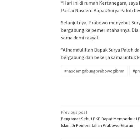
“Hari ini di rumah Kertanegara, say
Partai Nasdem Bapak Surya Paloh bes
Selanjutnya, Prabowo menyebut Sur
bergabung ke pemerintahannya. Dia
sama demi rakyat.
“Alhamdulillah Bapak Surya Paloh 
bergabung dan bekerja sama untuk kep
#nasdemgabungprabowogibran
#pr
Post
Previous post
Pengamat Sebut PKB Dapat Memperkuat Po
navigation
Islam Di Pemerintahan Prabowo-Gibran