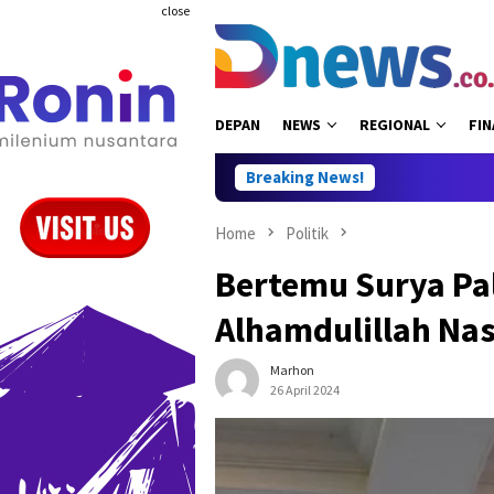
Skip
close
to
content
DEPAN
NEWS
REGIONAL
FIN
Breaking News!
Home
Politik
Bertemu Surya Pa
Alhamdulillah Na
Marhon
26 April 2024