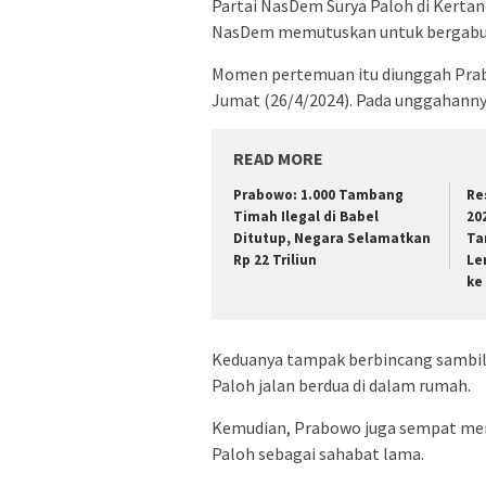
Partai NasDem Surya Paloh di Kerta
NasDem memutuskan untuk bergabun
Momen pertemuan itu diunggah Prabo
Jumat (26/4/2024). Pada unggahanny
READ MORE
Prabowo: 1.000 Tambang
Re
Timah Ilegal di Babel
20
Ditutup, Negara Selamatkan
Ta
Rp 22 Triliun
Le
ke
Keduanya tampak berbincang sambil t
Paloh jalan berdua di dalam rumah.
Kemudian, Prabowo juga sempat men
Paloh sebagai sahabat lama.