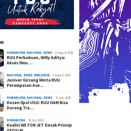
NI
HUMANIORA
,
NASIONAL
,
NEWS
6 August 2026
RUU Perbukuan, Willy Aditya:
Akses Ilmu …
NASIONAL
,
NEWS
,
PARLEMEN
3 August 2026
Juniver Girsang Minta RUU
Perampasan Ase…
HUMANIORA
,
NASIONAL
,
NEWS
31 July 2026
Dosen Ilpol USU: RUU HAM Bisa
Dorong Tra…
HUMANIORA
30 July 2026
Koalisi WE FOR JET Desak Prinsip
GEDSI M…