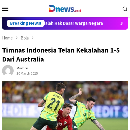
Skip
Mobile
to
Menu
content
ngetahuan adalah Hak Dasar Warga Negara
Breaking News!
Juniver Girsan
Home
Bola
Timnas Indonesia Telan Kekalahan 1-5
Dari Australia
Marhon
20 March 2025