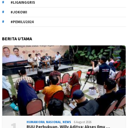
#LIGAINGGRIS
#JOKOWI
#PEMILU2024
BERITA UTAMA
HUMANIORA
,
NASIONAL
,
NEWS
6 August 2026
RUU Perbukuan, Willy Aditya: Akses Ilmu …