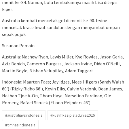
menit ke-84. Namun, bola tembakannya masih bisa ditepis
kiper.
Australia kembali mencetak gol di menit ke-90. Irvine
mencetak brace lewat sundulan dengan menyambut umpan
sepak pojok.
Susunan Pemain:
Australia: Mathew Ryan, Lewis Miller, Kye Rowles, Jason Geria,
Aziz Benich, Cameron Burgess, Jackson Irvine, Diden O’Neill,
Martin Boyle, Nishan Velupillay, Adam Taggart.
Indonesia: Maarten Paes; Jay Idzes, Mees Hilgers (Sandy Walsh
60′) (Rizky Ridho 66′), Kevin Diks, Calvin Verdonk, Dean James,
Nathan Tjoe A-On, Thom Haye, Marselino Ferdinan, Ole
Romeny, Rafael Struick (Eliano Reijnders 46′).
#australiavsindonesia
#kualifikasipialadunia2026
#timnasindonesia