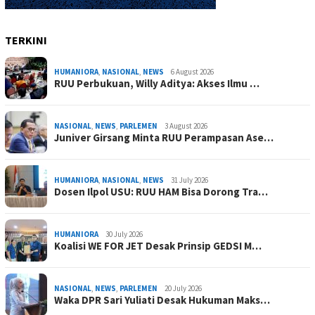
TERKINI
HUMANIORA
,
NASIONAL
,
NEWS
6 August 2026
RUU Perbukuan, Willy Aditya: Akses Ilmu …
NASIONAL
,
NEWS
,
PARLEMEN
3 August 2026
Juniver Girsang Minta RUU Perampasan Ase…
HUMANIORA
,
NASIONAL
,
NEWS
31 July 2026
Dosen Ilpol USU: RUU HAM Bisa Dorong Tra…
HUMANIORA
30 July 2026
Koalisi WE FOR JET Desak Prinsip GEDSI M…
NASIONAL
,
NEWS
,
PARLEMEN
20 July 2026
Waka DPR Sari Yuliati Desak Hukuman Maks…