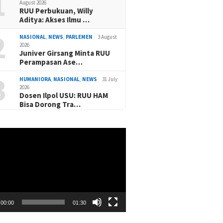
1
August 2026
RUU Perbukuan, Willy
Aditya: Akses Ilmu …
2
NASIONAL
,
NEWS
,
PARLEMEN
3 August
2026
Juniver Girsang Minta RUU
Perampasan Ase…
3
HUMANIORA
,
NASIONAL
,
NEWS
31 July
2026
Dosen Ilpol USU: RUU HAM
Bisa Dorong Tra…
00:00
01:30