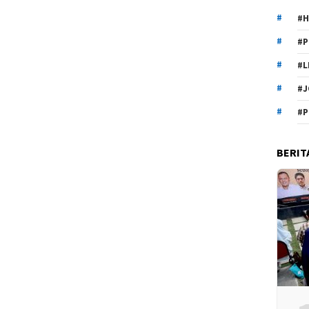
#H
#P
#L
#J
#P
BERIT