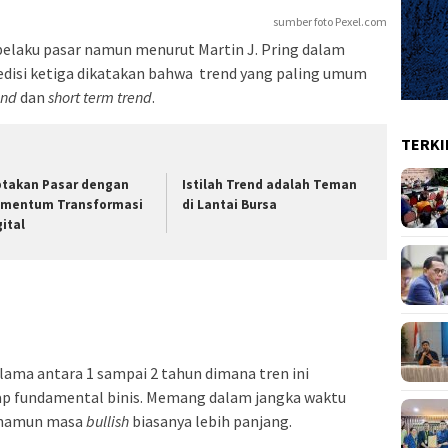
sumber foto Pexel.com
pelaku pasar namun menurut Martin J. Pring dalam
edisi ketiga dikatakan bahwa trend yang paling umum
end
dan
short term trend
.
TERKI
ptakan Pasar dengan
Istilah Trend adalah Teman
mentum Transformasi
di Lantai Bursa
gital
lama antara 1 sampai 2 tahun dimana tren ini
dap fundamental binis. Memang dalam jangka waktu
namun masa
bullish
biasanya lebih panjang.