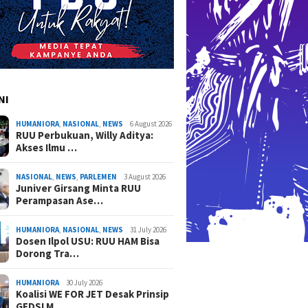
NI
HUMANIORA
,
NASIONAL
,
NEWS
6 August 2026
RUU Perbukuan, Willy Aditya:
Akses Ilmu …
NASIONAL
,
NEWS
,
PARLEMEN
3 August 2026
Juniver Girsang Minta RUU
Perampasan Ase…
HUMANIORA
,
NASIONAL
,
NEWS
31 July 2026
Dosen Ilpol USU: RUU HAM Bisa
Dorong Tra…
HUMANIORA
30 July 2026
Koalisi WE FOR JET Desak Prinsip
GEDSI M…