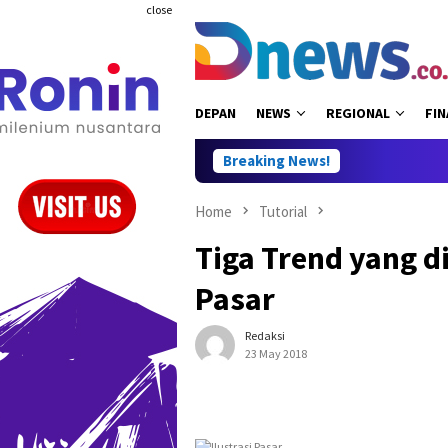
Skip
close
to
content
DEPAN
NEWS
REGIONAL
FIN
Breaking News!
Home
Tutorial
Tiga Trend yang d
Pasar
Redaksi
23 May 2018