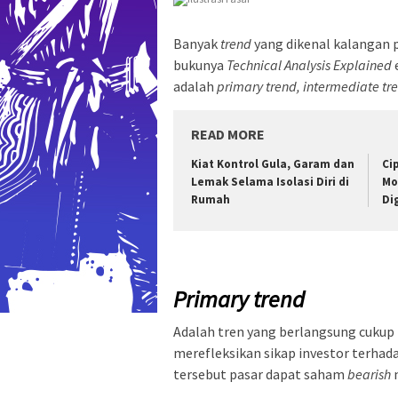
Banyak
trend
yang dikenal kalangan 
bukunya
Technical Analysis Explained
adalah
primary trend, intermediate tr
READ MORE
Kiat Kontrol Gula, Garam dan
Ci
Lemak Selama Isolasi Diri di
Mo
Rumah
Di
Primary trend
Adalah tren yang berlangsung cukup 
merefleksikan sikap investor terha
tersebut pasar dapat saham
bearish