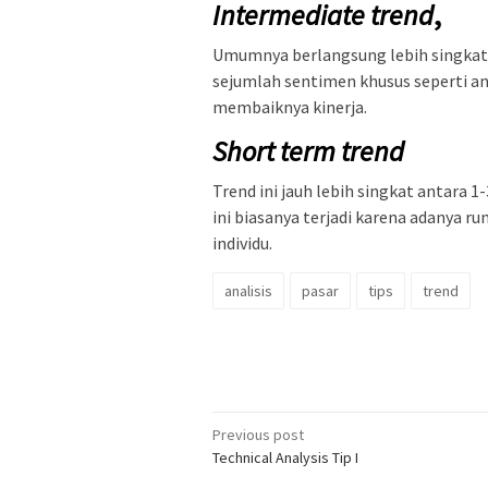
Intermediate trend
,
Umumnya berlangsung lebih singkat a
sejumlah sentimen khusus seperti an
membaiknya kinerja.
Short term trend
Trend ini jauh lebih singkat antara 
ini biasanya terjadi karena adanya r
individu.
analisis
pasar
tips
trend
Post
Previous post
Technical Analysis Tip I
navigation