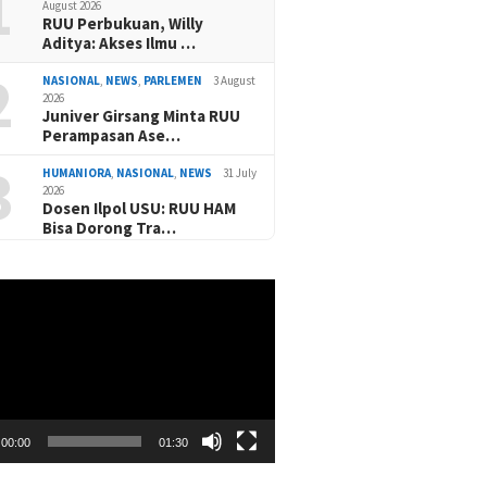
1
August 2026
RUU Perbukuan, Willy
Aditya: Akses Ilmu …
2
NASIONAL
,
NEWS
,
PARLEMEN
3 August
2026
Juniver Girsang Minta RUU
Perampasan Ase…
3
HUMANIORA
,
NASIONAL
,
NEWS
31 July
2026
Dosen Ilpol USU: RUU HAM
Bisa Dorong Tra…
00:00
01:30