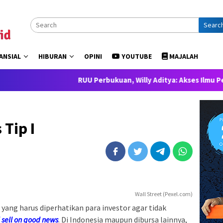
Searc
ANSIAL
HIBURAN
OPINI
YOUTUBE
MAJALAH
RUU Perbukuan, Willy Aditya: Akses Ilmu Pengetahuan 
 Tip I
Wall Street (Pexel.com)
a’ yang harus diperhatikan para investor agar tidak
 sell on good news
. Di Indonesia maupun dibursa lainnya,