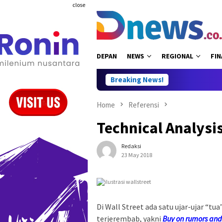
Skip
close
to
content
DEPAN
NEWS
REGIONAL
FIN
Breaking News!
Home
Referensi
Technical Analysis
Redaksi
23 May 2018
Di Wall Street ada satu ujar-ujar “tu
terjerembab, yakni
Buy on rumors and