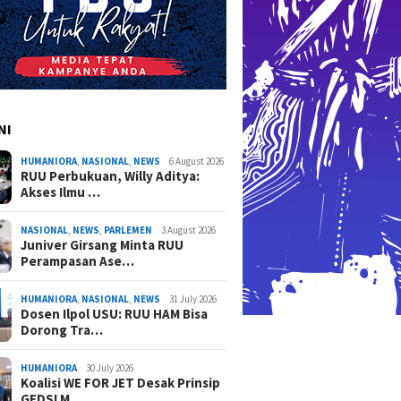
NI
HUMANIORA
,
NASIONAL
,
NEWS
6 August 2026
RUU Perbukuan, Willy Aditya:
Akses Ilmu …
NASIONAL
,
NEWS
,
PARLEMEN
3 August 2026
Juniver Girsang Minta RUU
Perampasan Ase…
HUMANIORA
,
NASIONAL
,
NEWS
31 July 2026
Dosen Ilpol USU: RUU HAM Bisa
Dorong Tra…
HUMANIORA
30 July 2026
Koalisi WE FOR JET Desak Prinsip
GEDSI M…