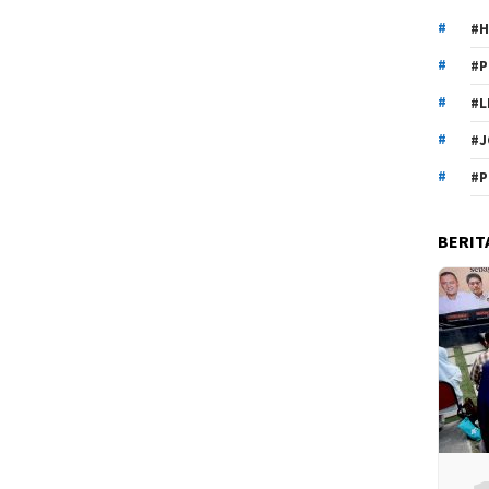
#H
#P
#L
#J
#P
BERIT