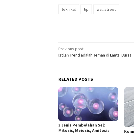
teknikal
tip
wall street
Post
Previous post
Istilah Trend adalah Teman di Lantai Bursa
navigation
RELATED POSTS
3 Jenis Pembelahan Sel:
Mitosis, Meiosis, Amitosis
Komi