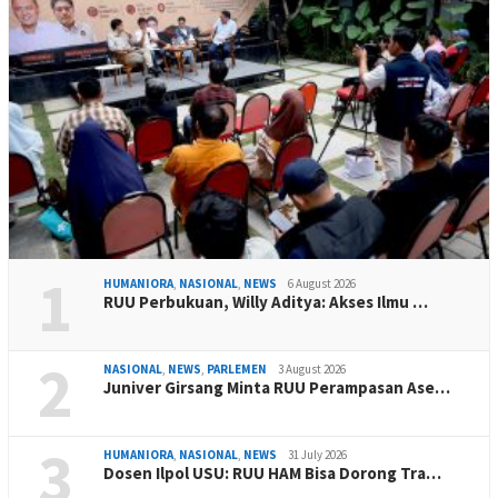
1
HUMANIORA
,
NASIONAL
,
NEWS
6 August 2026
RUU Perbukuan, Willy Aditya: Akses Ilmu …
2
NASIONAL
,
NEWS
,
PARLEMEN
3 August 2026
Juniver Girsang Minta RUU Perampasan Ase…
3
HUMANIORA
,
NASIONAL
,
NEWS
31 July 2026
Dosen Ilpol USU: RUU HAM Bisa Dorong Tra…