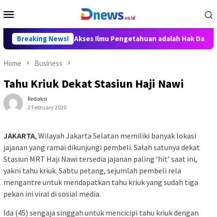
Skip
Mobile
to
Menu
content
, Willy Aditya: Akses Ilmu Pengetahuan adalah Hak Dasar Warga 
Breaking News!
Home
Business
Tahu Kriuk Dekat Stasiun Haji Nawi
Redaksi
2 February 2020
JAKARTA
, Wilayah Jakarta Selatan memiliki banyak lokasi
jajanan yang ramai dikunjungi pembeli. Salah satunya dekat
Stasiun MRT Haji Nawi tersedia jajanan paling ‘hit’ saat ini,
yakni tahu kriuk. Sabtu petang, sejumlah pembeli rela
mengantre untuk mendapatkan tahu kriuk yang sudah tiga
pekan ini viral di sosial media.
Ida (45) sengaja singgah untuk mencicipi tahu kriuk dengan