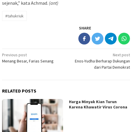
sejenak,” kata Achmad.
(ant)
#tahukriuk
SHARE
Post
Previous post
Next post
Menang Besar, Farias Senang
Enos-Yudha Berharap Dukungan
navigation
dari Partai Demokrat
RELATED POSTS
Harga Minyak Kian Turun
Karena Khawatir Virus Corona