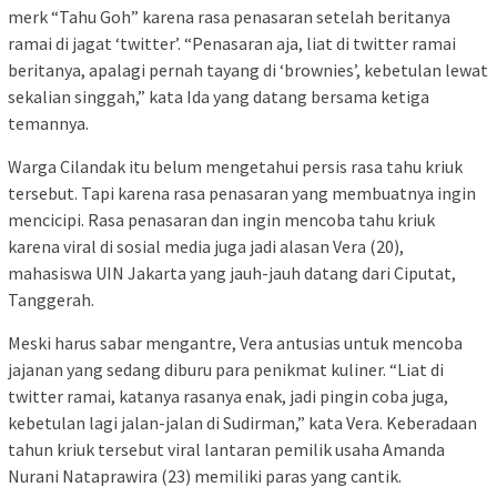
merk “Tahu Goh” karena rasa penasaran setelah beritanya
ramai di jagat ‘twitter’. “Penasaran aja, liat di twitter ramai
beritanya, apalagi pernah tayang di ‘brownies’, kebetulan lewat
sekalian singgah,” kata Ida yang datang bersama ketiga
temannya.
Warga Cilandak itu belum mengetahui persis rasa tahu kriuk
tersebut. Tapi karena rasa penasaran yang membuatnya ingin
mencicipi. Rasa penasaran dan ingin mencoba tahu kriuk
karena viral di sosial media juga jadi alasan Vera (20),
mahasiswa UIN Jakarta yang jauh-jauh datang dari Ciputat,
Tanggerah.
Meski harus sabar mengantre, Vera antusias untuk mencoba
jajanan yang sedang diburu para penikmat kuliner. “Liat di
twitter ramai, katanya rasanya enak, jadi pingin coba juga,
kebetulan lagi jalan-jalan di Sudirman,” kata Vera. Keberadaan
tahun kriuk tersebut viral lantaran pemilik usaha Amanda
Nurani Nataprawira (23) memiliki paras yang cantik.