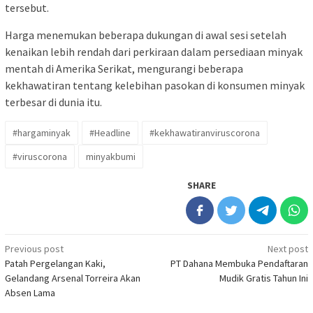
tersebut.
Harga menemukan beberapa dukungan di awal sesi setelah
kenaikan lebih rendah dari perkiraan dalam persediaan minyak
mentah di Amerika Serikat, mengurangi beberapa
kekhawatiran tentang kelebihan pasokan di konsumen minyak
terbesar di dunia itu.
#hargaminyak
#Headline
#kekhawatiranviruscorona
#viruscorona
minyakbumi
SHARE
Post
Previous post
Next post
Patah Pergelangan Kaki,
PT Dahana Membuka Pendaftaran
navigation
Gelandang Arsenal Torreira Akan
Mudik Gratis Tahun Ini
Absen Lama