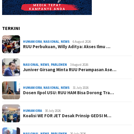
TERKINI
HUMANIORA
,
NASIONAL
,
NEWS
6 August 2026
RUU Perbukuan, Willy Aditya: Akses Ilmu …
NASIONAL
,
NEWS
,
PARLEMEN
3 August 2026
Juniver Girsang Minta RUU Perampasan Ase…
HUMANIORA
,
NASIONAL
,
NEWS
31 July 2026
Dosen Ilpol USU: RUU HAM Bisa Dorong Tra…
HUMANIORA
30 July 2026
Koalisi WE FOR JET Desak Prinsip GEDSI M…
NASIONAL
,
NEWS
,
PARLEMEN
20 July 2026