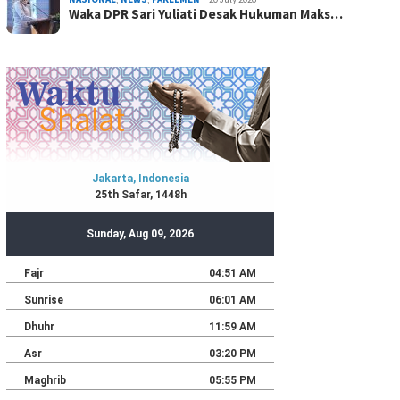
Waka DPR Sari Yuliati Desak Hukuman Maks…