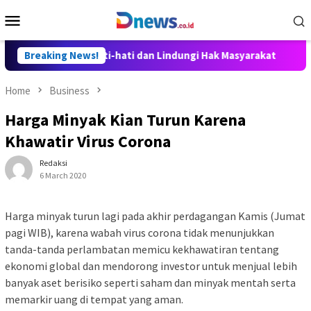
Skip
Mobile
to
Menu
content
t Disusun Hati-hati dan Lindungi Hak Masyarakat
Breaking News!
Dosen 
Home
Business
Harga Minyak Kian Turun Karena
Khawatir Virus Corona
Redaksi
6 March 2020
Harga minyak turun lagi pada akhir perdagangan Kamis (Jumat
pagi WIB), karena wabah virus corona tidak menunjukkan
tanda-tanda perlambatan memicu kekhawatiran tentang
ekonomi global dan mendorong investor untuk menjual lebih
banyak aset berisiko seperti saham dan minyak mentah serta
memarkir uang di tempat yang aman.