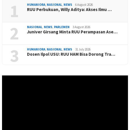
1
HUMANIORA
,
NASIONAL
,
NEWS
6 August 2026
RUU Perbukuan, Willy Aditya: Akses Ilmu …
2
NASIONAL
,
NEWS
,
PARLEMEN
3 August 2026
Juniver Girsang Minta RUU Perampasan Ase…
3
HUMANIORA
,
NASIONAL
,
NEWS
31 July 2026
Dosen Ilpol USU: RUU HAM Bisa Dorong Tra…
Video
Player