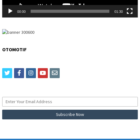
00:00
01:30
OTOMOTIF
twitter
facebook
instagram
youtube
email