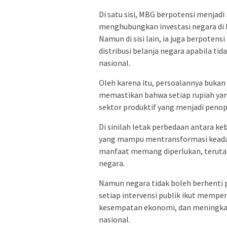
Di satu sisi, MBG berpotensi menja
menghubungkan investasi negara di b
Namun di sisi lain, ia juga berpot
distribusi belanja negara apabila t
nasional.
Oleh karena itu, persoalannya bukan
memastikan bahwa setiap rupiah ya
sektor produktif yang menjadi peno
Di sinilah letak perbedaan antara k
yang mampu mentransformasi keadaan
manfaat memang diperlukan, teruta
negara.
Namun negara tidak boleh berhenti 
setiap intervensi publik ikut memp
kesempatan ekonomi, dan meningkat
nasional.