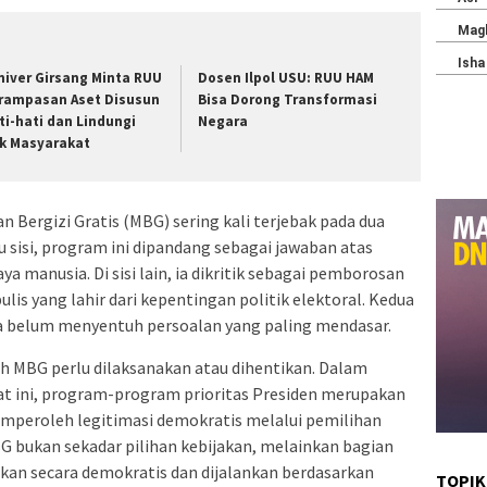
niver Girsang Minta RUU
Dosen Ilpol USU: RUU HAM
rampasan Aset Disusun
Bisa Dorong Transformasi
ti-hati dan Lindungi
Negara
k Masyarakat
ergizi Gratis (MBG) sering kali terjebak pada dua
u sisi, program ini dipandang sebagai jawaban atas
ya manusia. Di sisi lain, ia dikritik sebagai pemborosan
lis yang lahir dari kepentingan politik elektoral. Kedua
a belum menyentuh persoalan yang paling mendasar.
 MBG perlu dilaksanakan atau dihentikan. Dalam
at ini, program-program prioritas Presiden merupakan
memperoleh legitimasi demokratis melalui pemilihan
 bukan sekadar pilihan kebijakan, melainkan bagian
kan secara demokratis dan dijalankan berdasarkan
TOPIK