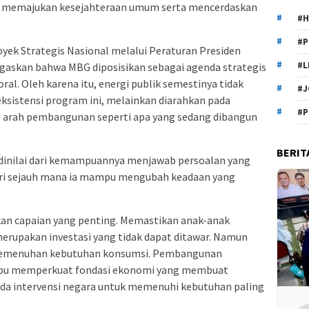
k memajukan kesejahteraan umum serta mencerdaskan
#H
#P
yek Strategis Nasional melalui Peraturan Presiden
#L
askan bahwa MBG diposisikan sebagai agenda strategis
al. Oleh karena itu, energi publik semestinya tidak
#J
sistensi program ini, melainkan diarahkan pada
#P
s: arah pembangunan seperti apa yang sedang dibangun
BERIT
a dinilai dari kemampuannya menjawab persoalan yang
ari sejauh mana ia mampu mengubah keadaan yang
an capaian yang penting. Memastikan anak-anak
rupakan investasi yang tidak dapat ditawar. Namun
pemenuhan kebutuhan konsumsi. Pembangunan
u memperkuat fondasi ekonomi yang membuat
ada intervensi negara untuk memenuhi kebutuhan paling