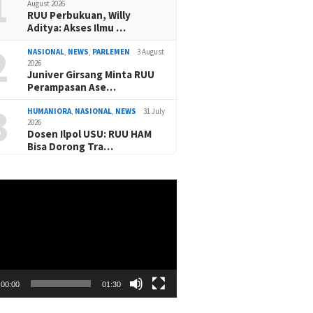
1
August 2026
RUU Perbukuan, Willy
Aditya: Akses Ilmu …
2
NASIONAL
,
NEWS
,
PARLEMEN
3 August
2026
Juniver Girsang Minta RUU
Perampasan Ase…
3
HUMANIORA
,
NASIONAL
,
NEWS
31 July
2026
Dosen Ilpol USU: RUU HAM
Bisa Dorong Tra…
00:00
01:30