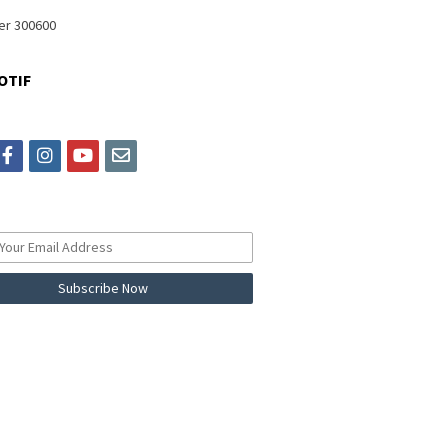
OTIF
itter
facebook
instagram
youtube
email