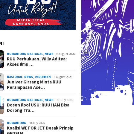
NI
HUMANIORA
,
NASIONAL
,
NEWS
6 August 2026
RUU Perbukuan, Willy Aditya:
Akses Ilmu …
NASIONAL
,
NEWS
,
PARLEMEN
3 August 2026
Juniver Girsang Minta RUU
Perampasan Ase…
HUMANIORA
,
NASIONAL
,
NEWS
31 July 2026
Dosen Ilpol USU: RUU HAM Bisa
Dorong Tra…
HUMANIORA
30 July 2026
Koalisi WE FOR JET Desak Prinsip
GEDSI M…