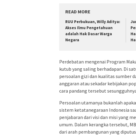
READ MORE
RUU Perbukuan, Willy Aditya:
Ju
Akses Ilmu Pengetahuan
Pe
adalah Hak Dasar Warga
Ha
Negara
Ha
Perdebatan mengenai Program Makan B
kutub yang saling berhadapan. Di sat
persoalan gizi dan kualitas sumber da
anggaran atau sekadar kebijakan popu
cara pandang tersebut sesungguhny
Persoalan utamanya bukanlah apakah
sistem ketatanegaraan Indonesia sa
penjabaran dari visi dan misi yang 
umum. Dalam kerangka tersebut, MBG
dari arah pembangunan yang diputus