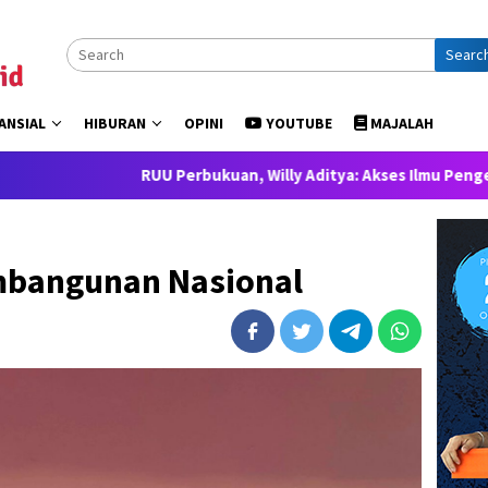
Searc
ANSIAL
HIBURAN
OPINI
YOUTUBE
MAJALAH
U Perbukuan, Willy Aditya: Akses Ilmu Pengetahuan adalah Hak 
mbangunan Nasional