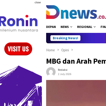
Skip
close
to
content
DEPAN
NEWS
REGIONAL
FIN
Breaking News!
RU
Home
Opini
MBG dan Arah Pe
Redaksi
2 July 2026