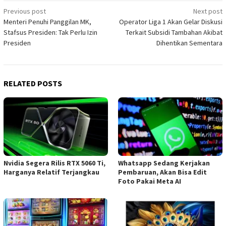
Post
Previous post
Next post
Menteri Penuhi Panggilan MK,
Operator Liga 1 Akan Gelar Diskusi
navigation
Stafsus Presiden: Tak Perlu Izin
Terkait Subsidi Tambahan Akibat
Presiden
Dihentikan Sementara
RELATED POSTS
Nvidia Segera Rilis RTX 5060 Ti,
Whatsapp Sedang Kerjakan
Harganya Relatif Terjangkau
Pembaruan, Akan Bisa Edit
Foto Pakai Meta AI