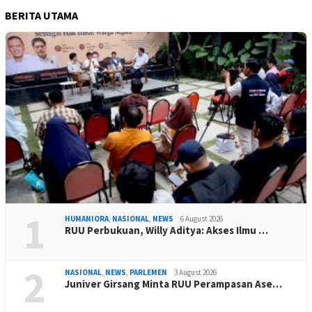
BERITA UTAMA
1
HUMANIORA
,
NASIONAL
,
NEWS
6 August 2026
RUU Perbukuan, Willy Aditya: Akses Ilmu …
2
NASIONAL
,
NEWS
,
PARLEMEN
3 August 2026
Juniver Girsang Minta RUU Perampasan Ase…