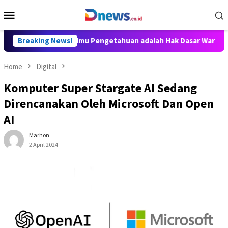
Skip
Mobile
to
Menu
content
ditya: Akses Ilmu Pengetahuan adalah Hak Dasar Warga Negara
Breaking News!
Home
Digital
Komputer Super Stargate AI Sedang
Direncanakan Oleh Microsoft Dan Open
AI
Marhon
2 April 2024