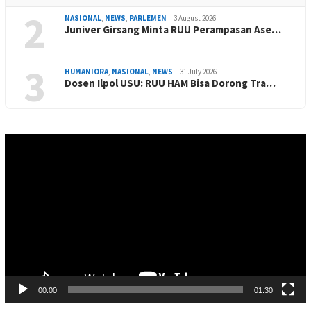
2
NASIONAL
,
NEWS
,
PARLEMEN
3 August 2026
Juniver Girsang Minta RUU Perampasan Ase…
3
HUMANIORA
,
NASIONAL
,
NEWS
31 July 2026
Dosen Ilpol USU: RUU HAM Bisa Dorong Tra…
Video
Player
00:00
01:30