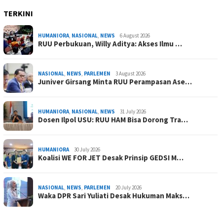
TERKINI
HUMANIORA
,
NASIONAL
,
NEWS
6 August 2026
RUU Perbukuan, Willy Aditya: Akses Ilmu …
NASIONAL
,
NEWS
,
PARLEMEN
3 August 2026
Juniver Girsang Minta RUU Perampasan Ase…
HUMANIORA
,
NASIONAL
,
NEWS
31 July 2026
Dosen Ilpol USU: RUU HAM Bisa Dorong Tra…
HUMANIORA
30 July 2026
Koalisi WE FOR JET Desak Prinsip GEDSI M…
NASIONAL
,
NEWS
,
PARLEMEN
20 July 2026
Waka DPR Sari Yuliati Desak Hukuman Maks…