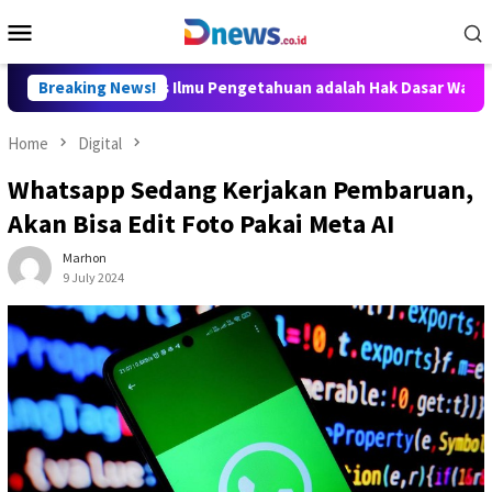
Skip
Mobile
to
Menu
content
Aditya: Akses Ilmu Pengetahuan adalah Hak Dasar Warga Negara
Breaking News!
Home
Digital
Whatsapp Sedang Kerjakan Pembaruan,
Akan Bisa Edit Foto Pakai Meta AI
Marhon
9 July 2024