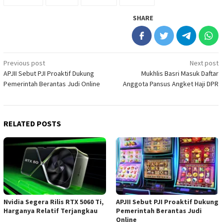
SHARE
Post
Previous post
Next post
APJII Sebut PJI Proaktif Dukung
Mukhlis Basri Masuk Daftar
navigation
Pemerintah Berantas Judi Online
Anggota Pansus Angket Haji DPR
RELATED POSTS
Nvidia Segera Rilis RTX 5060 Ti,
APJII Sebut PJI Proaktif Dukung
Harganya Relatif Terjangkau
Pemerintah Berantas Judi
Online