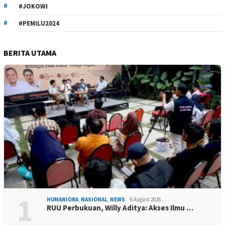
#JOKOWI
#PEMILU2024
BERITA UTAMA
1
HUMANIORA
,
NASIONAL
,
NEWS
6 August 2026
RUU Perbukuan, Willy Aditya: Akses Ilmu …